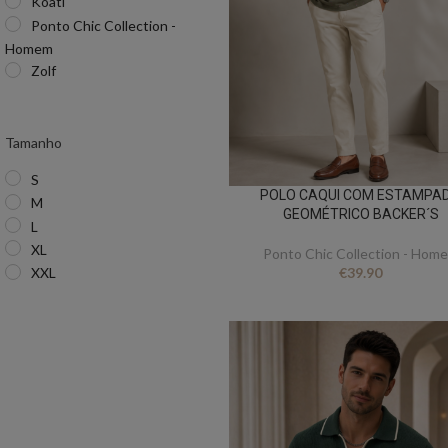
Koati
Ponto Chic Collection -
Homem
Zolf
Tamanho
S
POLO CAQUI COM ESTAMPA
M
GEOMÉTRICO BACKER´S
L
XL
Ponto Chic Collection - Hom
XXL
€
39.90