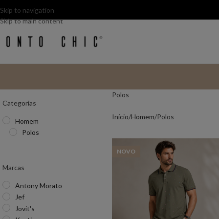
Skip to navigation
Skip to main content
Polos
Categorias
Início
Homem
Polos
Homem
Polos
NOVO
Marcas
Antony Morato
Jef
Jovit's