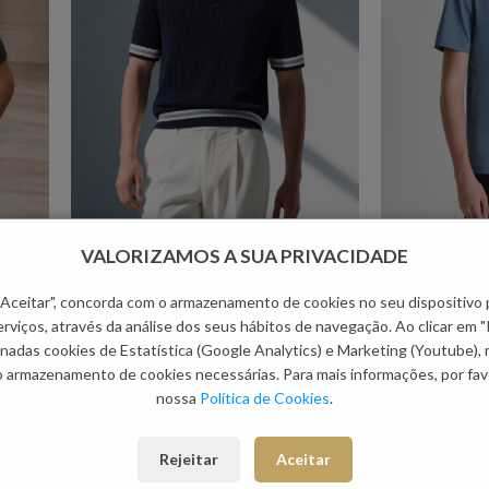
VALORIZAMOS A SUA PRIVACIDADE
EGE
POLO AZUL TRICOT TRANÇA COM
POLO BÁSICO
BOTÕES PONTO CHIC
An
 "Aceitar", concorda com o armazenamento de cookies no seu dispositivo 
em
Ponto Chic Collection - Homem
rviços, através da análise dos seus hábitos de navegação. Ao clicar em "
€
49.90
nadas cookies de Estatística (Google Analytics) e Marketing (Youtube),
o armazenamento de cookies necessárias. Para mais informações, por favo
nossa
Política de Cookies
.
Rejeitar
Aceitar