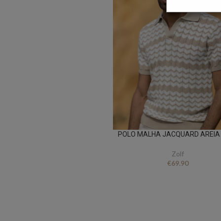
POLO MALHA JACQUARD AREIA
Zolf
€
69.90