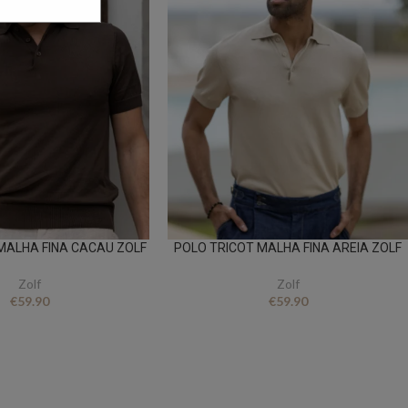
MALHA FINA CACAU ZOLF
POLO TRICOT MALHA FINA AREIA ZOLF
Zolf
Zolf
€
59.90
€
59.90