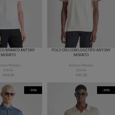
IC PREMIUM
ANIYE BY
BSB
FLO&CLO
FRACOMINA
ICEBERG WOMAN
IMPERIAL
ICO BRANCO ANTONY
POLO CRU COM LOGÓTIPO ANTONY
MORATO
MORATO
EIRA
MISS YOU
MVP
tony Morato
Antony Morato
€
49.00
€
59.00
URE
SILVINA CAMPOS
SIMONA CORSELL
€
34.30
€
41.30
-30%
-30%