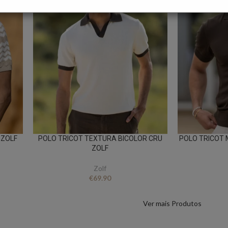
 ZOLF
POLO TRICOT TEXTURA BICOLOR CRU
POLO TRICOT 
ZOLF
Zolf
€
69.90