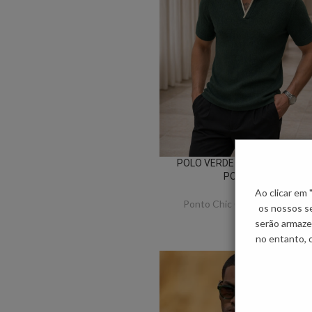
POLO VERDE TRICOT RISCA B
PONTO CHIC
Ao clicar em
Ponto Chic Collection - Hom
os nossos se
€
49.90
serão armaze
no entanto, 