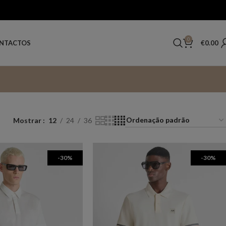
0
€
0.00
NTACTOS
Mostrar
12
24
36
-30%
-30%