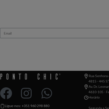
Queres receb
Ganha 10% de des
Rua Senhora d
4815 - 445 S.º
Av. Dr. Leona
4610-105 - Fe
Horário
Ligue-nos: +351 960 298 880
Segunda a Se