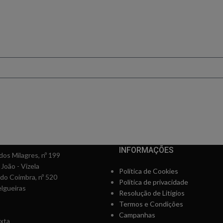
FICA A PAR DE TUDO
er novidades e oferta
conto ao subscrever 
INFORMAÇÕES
os Milagres, nº 199
 João - Vizela
Política de Cookies
rdo Coimbra, nº 520
Política de privacidade
lgueiras
Resolução de Litígios
Termos e Condições
Campanhas
xta