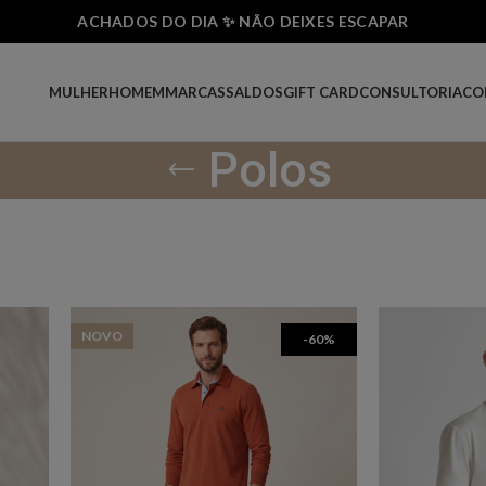
ACHADOS DO DIA ✨ NÃO DEIXES ESCAPAR
MULHER
HOMEM
MARCAS
SALDOS
GIFT CARD
CONSULTORIA
CO
Polos
NOVO
-60%