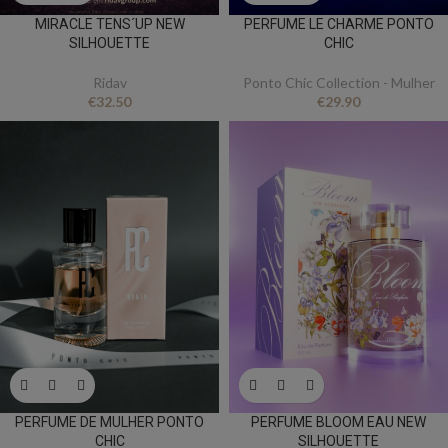
MIRACLE TENS´UP NEW
PERFUME LE CHARME PONTO
SILHOUETTE
CHIC
Ridav
Ponto Chic Collection - Mulher
€
32.50
€
29.90
PERFUME DE MULHER PONTO
PERFUME BLOOM EAU NEW
CHIC
SILHOUETTE