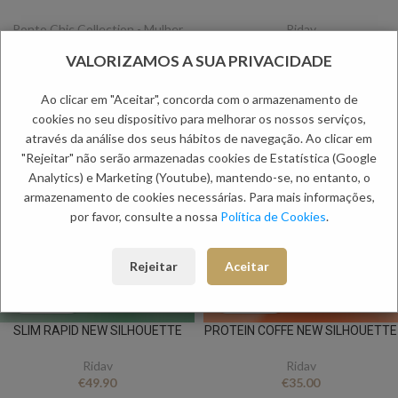
Ponto Chic Collection - Mulher
Ridav
€
29.90
€
37.50
VALORIZAMOS A SUA PRIVACIDADE
Ao clicar em "Aceitar", concorda com o armazenamento de
cookies no seu dispositivo para melhorar os nossos serviços,
através da análise dos seus hábitos de navegação. Ao clicar em
"Rejeitar" não serão armazenadas cookies de Estatística (Google
Analytics) e Marketing (Youtube), mantendo-se, no entanto, o
armazenamento de cookies necessárias. Para mais informações,
por favor, consulte a nossa
Política de Cookies
.
Rejeitar
Aceitar
SLIM RAPID NEW SILHOUETTE
PROTEIN COFFE NEW SILHOUETTE
Ridav
Ridav
€
49.90
€
35.00