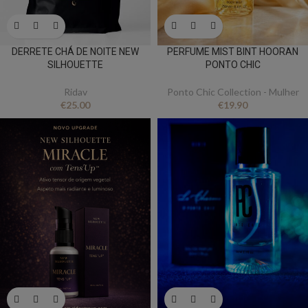
DERRETE CHÁ DE NOITE NEW
PERFUME MIST BINT HOORAN
SILHOUETTE
PONTO CHIC
Ridav
Ponto Chic Collection - Mulher
€
25.00
€
19.90