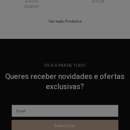
€
75.56
€
769.90
€
230.97
FICA A PAR DE TUDO
Queres receber novidades e ofertas
exclusivas?
Subscrever