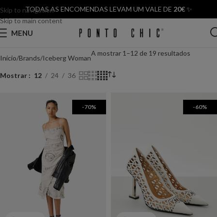
TODAS AS ENCOMENDAS LEVAM UM VALE DE
20€
✨
Skip to navigation
Skip to main content
MENU
A mostrar 1–12 de 19 resultados
Início
Brands
Iceberg Woman
Mostrar
12
24
36
-70%
-60%