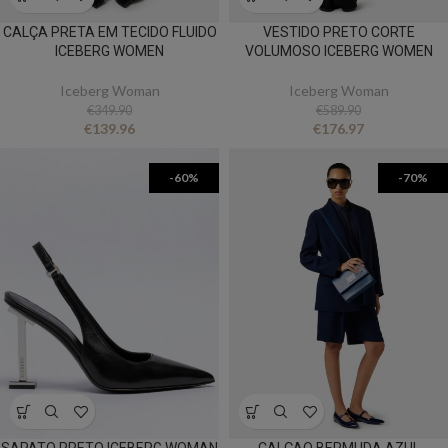
CALÇA PRETA EM TECIDO FLUIDO
VESTIDO PRETO CORTE
ICEBERG WOMEN
VOLUMOSO ICEBERG WOMEN
Iceberg Woman
Iceberg Woman
€
349.90
€
589.90
€
139.96
€
176.97
-60%
-70%