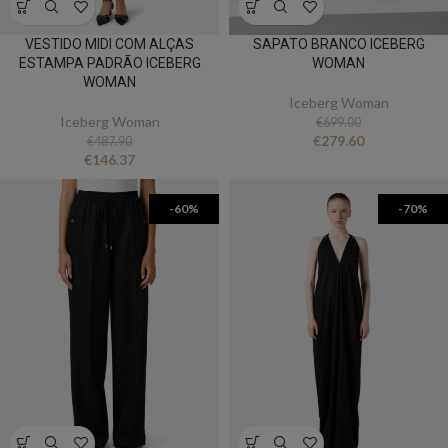
VESTIDO MIDI COM ALÇAS
SAPATO BRANCO ICEBERG
ESTAMPA PADRÃO ICEBERG
WOMAN
WOMAN
Iceberg Woman
Iceberg Woman
€
699.00
€
279.60
€
487.90
€
146.37
-60%
-70%