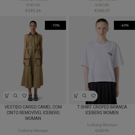
€
487.90
€
487.90
€
195.16
€
146.37
-70%
-60%
VESTIDO CARGO CAMEL COM
T SHIRT CROPED BRANCA
CINTO REMOVÍVEL ICEBERG
ICEBERG WOMEN
WOMAN
Iceberg Woman
Iceberg Woman
€
188.90