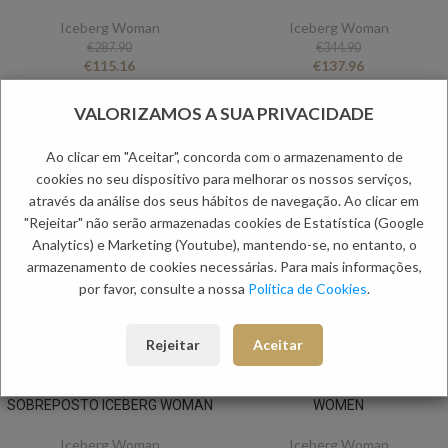
Iceberg Woman
Iceberg Woman
€
287.90
€
344.90
€
115.16
€
137.96
VALORIZAMOS A SUA PRIVACIDADE
-60%
-70%
Ao clicar em "Aceitar", concorda com o armazenamento de
cookies no seu dispositivo para melhorar os nossos serviços,
através da análise dos seus hábitos de navegação. Ao clicar em
"Rejeitar" não serão armazenadas cookies de Estatística (Google
Analytics) e Marketing (Youtube), mantendo-se, no entanto, o
armazenamento de cookies necessárias. Para mais informações,
por favor, consulte a nossa
Política de Cookies
.
Rejeitar
Aceitar
COLETE DE MALHA AZUL AZUL
MALA EM VERNIZ AZUL ICEBERG
SOBREPOSTO ICEBERG WOMAN
WOMEN
Iceberg Woman
Iceberg Woman