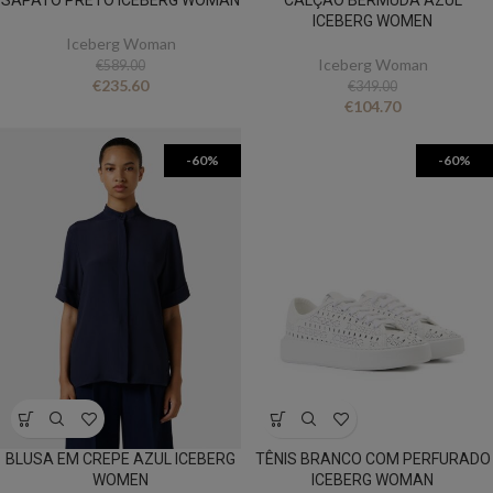
SAPATO PRETO ICEBERG WOMAN
CALÇAO BERMUDA AZUL
ICEBERG WOMEN
Iceberg Woman
Iceberg Woman
€
589.00
€
235.60
€
349.00
€
104.70
-60%
-60%
BLUSA EM CREPE AZUL ICEBERG
TÊNIS BRANCO COM PERFURADO
WOMEN
ICEBERG WOMAN