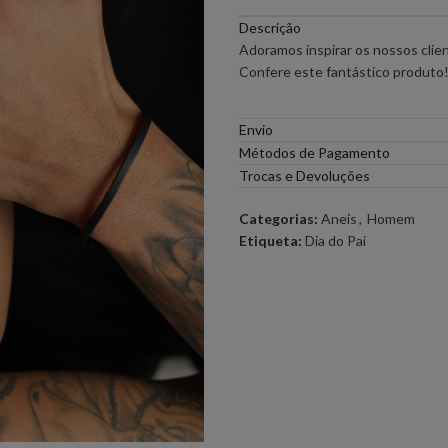
Descrição
PONTO CHIC COLLECTION –
PONTO CH
Adoramos inspirar os nossos clie
MULHER
Confere este fantástico produto
ELEH
FERRACHE
Envio
Métodos de Pagamento
GOA GOA
ICE PLAY
Trocas e Devoluções
Categorias:
Aneis
,
Homem
LOCOLUXO
MIGUEL VI
Etiqueta:
Dia do Pai
SCOTCH & SODA
SEMICOUT
RUGA