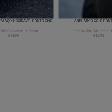
M AÇO INOXIDÁVEL PONTO CHIC
ANEL ARGO GOLD PONT
Chic Collection - Homem
Ponto Chic Collection 
€
14.95
€
12.95
FICA A PAR DE TUDO
er novidades e oferta
conto ao subscrever 