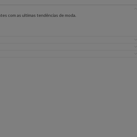
IC PREMIUM
ANIYE BY
BSB
ntes com as ultimas tendências de moda.
!
FLO&CLO
FRACOMINA
ICEBERG WOMAN
IMPERIAL
EIRA
MISS YOU
MVP
URE
SILVINA CAMPOS
SIMONA CORSELL