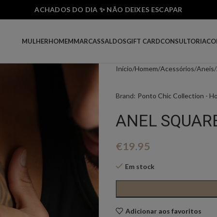
ACHADOS DO DIA ✨ NÃO DEIXES ESCAPAR
MULHER
HOMEM
MARCAS
SALDOS
GIFT CARD
CONSULTORIA
CO
Início
Homem
Acessórios
Aneis
Brand:
Ponto Chic Collection - 
ANEL SQUAR
€
19.95
Em stock
Adicionar aos favoritos