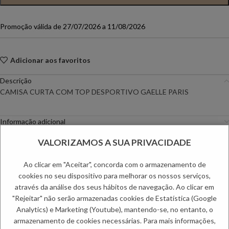
Promoção válida de 27/07/2026 a 11/08/2026
Adicionar aos favoritos
Descrição
CAMISA CURTA COM TOP DESPORTIVO GAELLE PARIS
Informação adicional
Envio
VALORIZAMOS A SUA PRIVACIDADE
Métodos de Pagamento
Trocas e Devoluções
Ao clicar em "Aceitar", concorda com o armazenamento de
cookies no seu dispositivo para melhorar os nossos serviços,
Categorias:
Camisas e Blusas
,
Mulher
através da análise dos seus hábitos de navegação. Ao clicar em
Etiquetas:
Outono Mulher
,
PC DAYS
,
Primavera Especial
,
Primavera
"Rejeitar" não serão armazenadas cookies de Estatística (Google
Mulher
,
SALDO70
,
Saldos de Mulher
Analytics) e Marketing (Youtube), mantendo-se, no entanto, o
PRODUTOS RELACIONADOS:
armazenamento de cookies necessárias. Para mais informações,