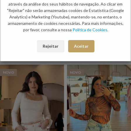
Envio
através da análise dos seus hábitos de navegação. Ao clicar em
Métodos de Pagamento
"Rejeitar" não serão armazenadas cookies de Estatística (Google
Trocas e Devoluções
Analytics) e Marketing (Youtube), mantendo-se, no entanto, o
armazenamento de cookies necessárias. Para mais informações,
Categorias:
Camisolas
,
Mulher
por favor, consulte a nossa
Política de Cookies
.
Etiquetas:
Inverno Mulher
,
Outono Mulher
,
PC DAYS
,
Primavera
Especial
,
SALDO70
Rejeitar
Aceitar
PRODUTOS RELACIONADOS:
NOVO
NOVO