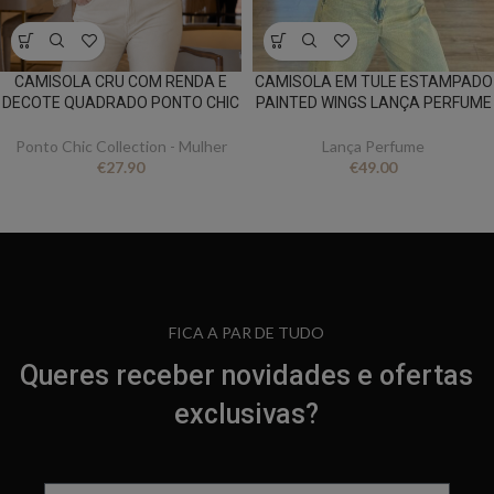
CAMISOLA CRU COM RENDA E
CAMISOLA EM TULE ESTAMPADO
DECOTE QUADRADO PONTO CHIC
PAINTED WINGS LANÇA PERFUME
Ponto Chic Collection - Mulher
Lança Perfume
€
27.90
€
49.00
FICA A PAR DE TUDO
Queres receber novidades e ofertas
exclusivas?