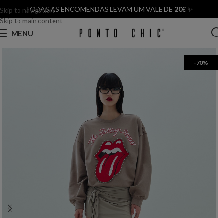
TODAS AS ENCOMENDAS LEVAM UM VALE DE
20€
✨
Skip to navigation
Skip to main content
MENU
-70%