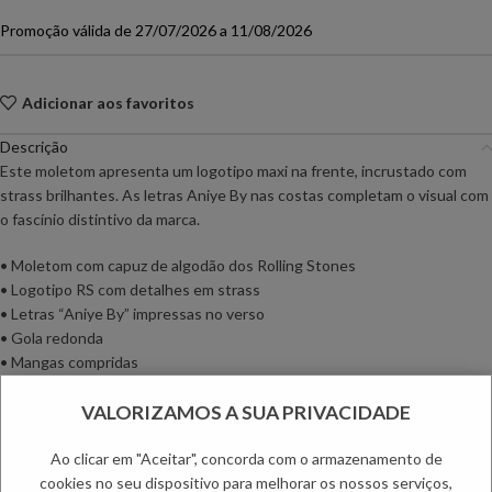
Promoção válida de 27/07/2026 a 11/08/2026
Adicionar aos favoritos
Descrição
Este moletom apresenta um logotipo maxi na frente, incrustado com
strass brilhantes. As letras Aniye By nas costas completam o visual com
o fascínio distintivo da marca.
• Moletom com capuz de algodão dos Rolling Stones
• Logotipo RS com detalhes em strass
• Letras “Aniye By” impressas no verso
• Gola redonda
• Mangas compridas
Composição:
VALORIZAMOS A SUA PRIVACIDADE
Vestuário: 100% algodão
Ao clicar em "Aceitar", concorda com o armazenamento de
Informação adicional
cookies no seu dispositivo para melhorar os nossos serviços,