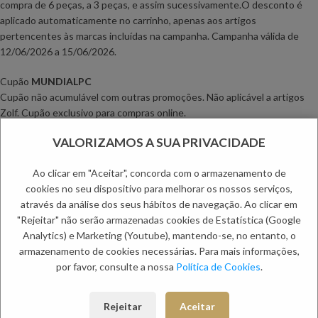
compra de 6 peças, a 3 peças, e assim sucessivamente.
O desconto é
aplicado automaticamente no carrinho, apenas aos artigos
pertencentes às marcas incluídas na campanha.
Campanha válida de
12
/06/2026 a 15/06/2026
.
Cupão
MUNDIALPC
Cupão não acumulável com outras promoções. Não aplicável a artigos
Zolf. Cupão exclusivo para compras online.
Válido de 16
/06/2026 a 17/06/2026.
VALORIZAMOS A SUA PRIVACIDADE
Campanha
“
ANTONY MORATO -50% NA 2ª PEÇA
”
Ao clicar em "Aceitar", concorda com o armazenamento de
Na compra de 2 peças da marca ANTONY MORATO, é aplicado um
cookies no seu dispositivo para melhorar os nossos serviços,
desconto de
5
0% na peça de menor valor
. A promoção é recursiva, ou
através da análise dos seus hábitos de navegação. Ao clicar em
seja, na compra de 4 peças elegíveis, o desconto é aplicado a 2 peças
"Rejeitar" não serão armazenadas cookies de Estatística (Google
de menor valor; na compra de 6 peças, a 3 peças, e assim
Analytics) e Marketing (Youtube), mantendo-se, no entanto, o
sucessivamente.
O desconto é aplicado automaticamente no carrinho,
armazenamento de cookies necessárias. Para mais informações,
apenas aos artigos pertencentes à marcas incluída na campanha.
por favor, consulte a nossa
Política de Cookies
.
Campanha válida de 18
/06/2026 a 22/06/2026
.
Campanha
“-
10% PONTO CHIC COLLECTION
”
Rejeitar
Aceitar
Promoção aplicável a toda a marca PONTO CHIC COLLECTION.