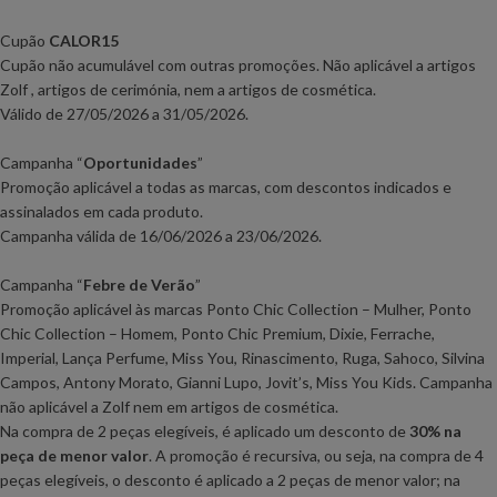
Cupão
CALOR15
Cupão não acumulável com outras promoções. Não aplicável a artigos
Zolf , artigos de cerimónia, nem a artigos de cosmética.
Válido de 27
/05/2026 a 31/05/2026.
Campanha
“
Oportunidades
”
Promoção aplicável a todas as marcas, com descontos indicados e
assinalados em cada produto.
Campanha válida de 16
/06/2026 a 23/06/2026
.
Campanha
“
Febre de Verão
”
Promoção aplicável às marcas Ponto Chic Collection – Mulher, Ponto
Chic Collection – Homem, Ponto Chic Premium, Dixie, Ferrache,
Imperial, Lança Perfume, Miss You,
Rinascimento, Ruga,
Sahoco, Silvina
Campos, Antony Morato, Gianni Lupo, Jovit’s, Miss You Kids. Campanha
não aplicável a Zolf nem em artigos de cosmética.
Na compra de 2 peças elegíveis, é aplicado um desconto de
30% na
peça de menor valor
. A promoção é recursiva, ou seja, na compra de 4
peças elegíveis, o desconto é aplicado a 2 peças de menor valor; na