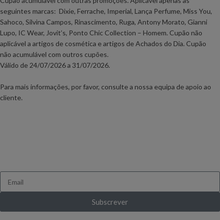
Cupão acumulável com outras promoções. Aplicável apenas às
seguintes marcas: Dixie, Ferrache, Imperial, Lança Perfume, Miss You,
Sahoco, Silvina Campos, Rinascimento, Ruga, Antony Morato, Gianni
Lupo, IC Wear, Jovit’s, Ponto Chic Collection – Homem. Cupão não
aplicável a artigos de cosmética e artigos de Achados do Dia. Cupão
não acumulável com outros cupões.
Válido de 24
/07/2026 a 31/07/2026.
Para mais informações, por favor, consulte a nossa equipa de apoio ao
cliente.
FICA A PAR DE TUDO
Queres receber novidades e ofertas exclusivas?
Subscrever