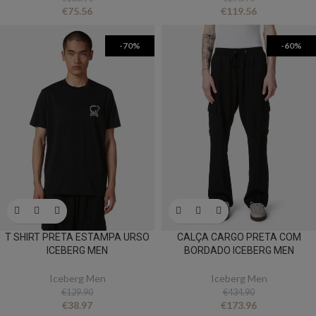
€
75.56
€
119.56
-70%
-60%
T SHIRT PRETA ESTAMPA URSO
CALÇA CARGO PRETA COM
ICEBERG MEN
BORDADO ICEBERG MEN
Iceberg Men
Iceberg Men
€
129.90
€
434.90
€
38.97
€
173.96