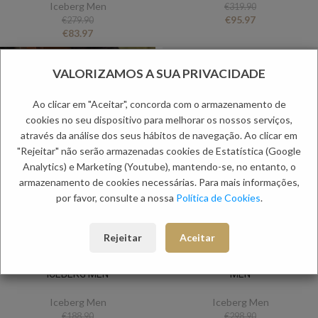
Iceberg Men
€
319.90
€
95.97
€
279.90
€
83.97
-60%
-60%
VALORIZAMOS A SUA PRIVACIDADE
Ao clicar em "Aceitar", concorda com o armazenamento de
cookies no seu dispositivo para melhorar os nossos serviços,
através da análise dos seus hábitos de navegação. Ao clicar em
"Rejeitar" não serão armazenadas cookies de Estatística (Google
Analytics) e Marketing (Youtube), mantendo-se, no entanto, o
armazenamento de cookies necessárias. Para mais informações,
por favor, consulte a nossa
Política de Cookies
.
Rejeitar
Aceitar
T SHIRT BRANCA REGULAR
CALÇA JOGGING CRU ICEBERG
ICEBERG MEN
MEN
Iceberg Men
Iceberg Men
€
188.90
€
298.90