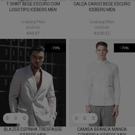
T SHIRT BEGE ESCURO COM
CALÇA CARGO BEGE ESCURO
LOGOTIPO ICEBERG MEN
ICEBERG MEN
Iceberg Men
Iceberg Men
€
149.90
€
433.90
€
44.97
€
130.17
-70%
-70%
BLAZER ESPINHA TRESPASSE
CAMISA BRANCA MANGA