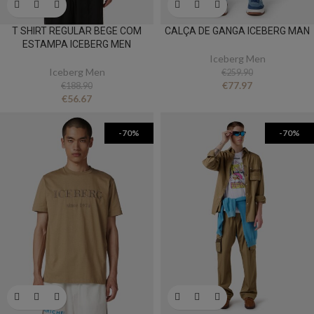
T SHIRT REGULAR BEGE COM
CALÇA DE GANGA ICEBERG MAN
ESTAMPA ICEBERG MEN
Iceberg Men
Iceberg Men
€
259.90
€
77.97
€
188.90
€
56.67
-70%
-70%