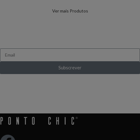
FICA A PAR DE TUDO
Queres receber novidades e ofertas exclusivas?
Subscrever
Ganha 10% de desconto ao subscrever pela
primeira vez