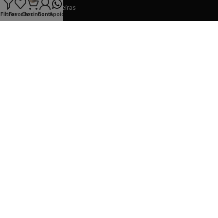
4610-105 - Felgueiras
Filtros
Favoritos
Carrinho
Conta
Apoio
Horário
Segunda a Sexta
10:00 - 13:30 15:00 - 19:30
Sábado
10:00 - 13:00 15:00 - 19:00
Domingos
14:30 - 19:00
INFORMAÇÕES
APOIO
COPYRIGHT © 2026 Ponto Chic
made by
spotmarket