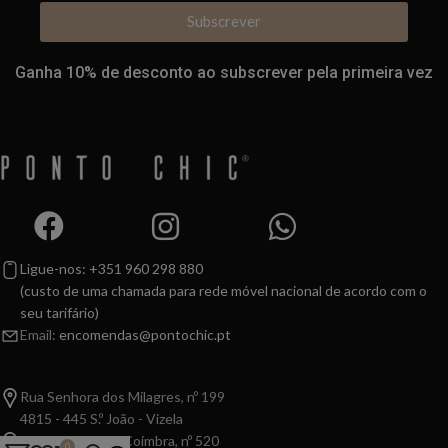
Subscrever
Ganha 10% de desconto ao subscrever pela primeira vez
Ligue-nos: +351 960 298 880
(custo de uma chamada para rede móvel nacional de acordo com o
seu tarifário)
Email:
encomendas@pontochic.pt
Rua Senhora dos Milagres, nº 199
4815 - 445 S.º João - Vizela
Av. Dr. Leonardo Coimbra, nº 520
0