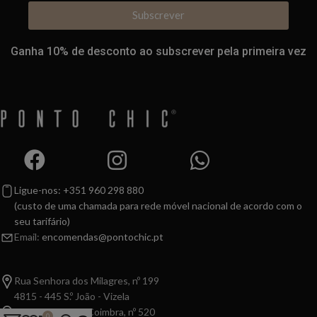
Subscrever
Ganha 10% de desconto ao subscrever pela primeira vez
Ligue-nos: +351 960 298 880
(custo de uma chamada para rede móvel nacional de acordo com o
seu tarifário)
Email:
encomendas@pontochic.pt
Rua Senhora dos Milagres, nº 199
4815 - 445 S.º João - Vizela
Av. Dr. Leonardo Coimbra, nº 520
0