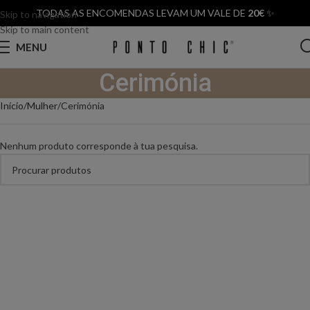
TODAS AS ENCOMENDAS LEVAM UM VALE DE
20€
✨
Skip to navigation
Skip to main content
MENU
Cerimónia
Início
Mulher
Cerimónia
Nenhum produto corresponde à tua pesquisa.