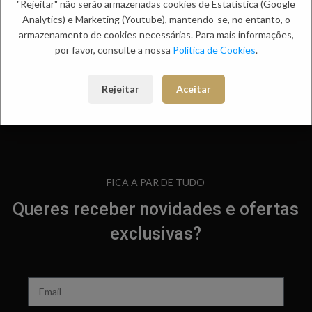
"Rejeitar" não serão armazenadas cookies de Estatística (Google
Analytics) e Marketing (Youtube), mantendo-se, no entanto, o
armazenamento de cookies necessárias. Para mais informações,
por favor, consulte a nossa
Política de Cookies
.
Rejeitar
Aceitar
FICA A PAR DE TUDO
Queres receber novidades e ofertas
exclusivas?