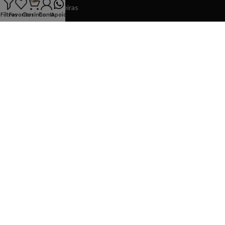
4610-105 - Felgueiras
Filtros
Favoritos
Carrinho
Conta
Apoio
Horário
Segunda a Sexta
10:00 - 13:30 15:00 - 19:30
Sábado
10:00 - 13:00 15:00 - 19:00
Domingos
14:30 - 19:00
INFORMAÇÕES
APOIO
COPYRIGHT © 2026 Ponto Chic
made by
spotmarket