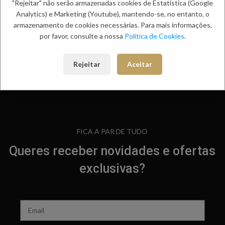
"Rejeitar" não serão armazenadas cookies de Estatística (Google
Analytics) e Marketing (Youtube), mantendo-se, no entanto, o
armazenamento de cookies necessárias. Para mais informações,
por favor, consulte a nossa
Política de Cookies
.
Rejeitar
Aceitar
FICA A PAR DE TUDO
Queres receber novidades e ofertas
exclusivas?