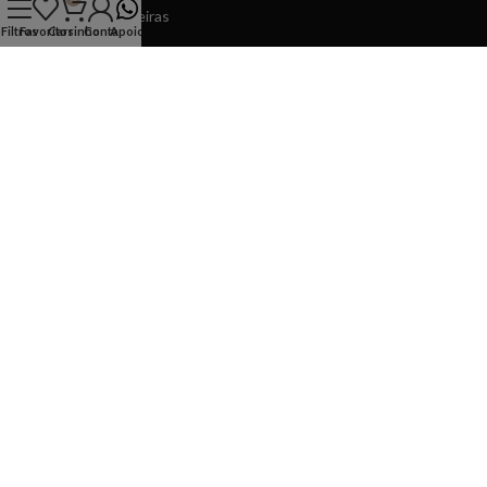
4610-105 - Felgueiras
Filtros
Favoritos
Carrinho
Conta
Apoio
Horário
Segunda a Sexta
10:00 - 13:30 15:00 - 19:30
Sábado
10:00 - 13:00 15:00 - 19:00
Domingos
14:30 - 19:00
INFORMAÇÕES
APOIO
COPYRIGHT © 2026 Ponto Chic
made by
spotmarket