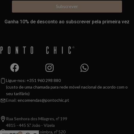
Subscrever
Ganha 10% de desconto ao subscrever pela primeira vez
Ligue-nos: +351 960 298 880
(custo de uma chamada para rede móvel nacional de acordo com o
seu tarifário)
Email:
encomendas@pontochic.pt
Rua Senhora dos Milagres, nº 199
4815 - 445 S.º João - Vizela
Av. Dr. Leonardo Coimbra, nº 520
0