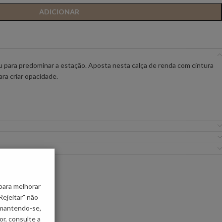
ADICIONAR
IC PREMIUM
ANIYE BY
BSB
FLO&CLO
FRACOMINA
para predominar a estação. Aposta nesta calça de renda com cintura
ara criar opacidade.
ICEBERG WOMAN
IMPERIAL
EIRA
MISS YOU
MVP
URE
SILVINA CAMPOS
SIMONA CORSELL
ças Clássicas
para melhorar
Rejeitar" não
 mantendo-se,
r, consulte a