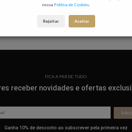
nossa
Política de Cookies
.
Rejeitar
Aceitar
FICA A PAR DE TUDO
es receber novidades e ofertas exclus
Subs
Ganha 10% de desconto ao subscrever pela primeira vez