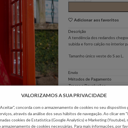
PONTO CHIC COLLECTION –
PONTO CH
MULHER
Adicionar aos favoritos
Descrição
ELEH
FERRACHE
A tendência dos redandos chegou 
subida e forro calção no interior p
GOA GOA
ICE PLAY
Tamanho único veste do S ao L.
LOCOLUXO
MIGUEL VI
Envio
Métodos de Pagamento
SCOTCH & SODA
SEMICOUT
Trocas e Devoluções
VALORIZAMOS A SUA PRIVACIDADE
Categorias:
Mulher
,
Calças
,
Cal
RUGA
 "Aceitar", concorda com o armazenamento de cookies no seu dispositivo 
rviços, através da análise dos seus hábitos de navegação. Ao clicar em "
nadas cookies de Estatística (Google Analytics) e Marketing (Youtube),
o armazenamento de cookies necessárias. Para mais informações, por favo