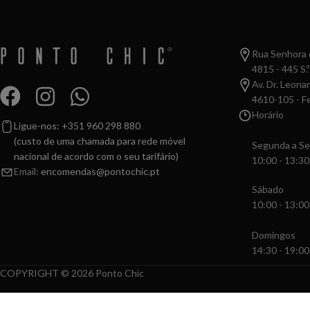
Rua Senhora d
4815 - 445 S.º
Av. Dr. Leona
4610-105 - Fe
Horário
Ligue-nos: +351 960 298 880
(custo de uma chamada para rede móvel
Segunda a Se
nacional de acordo com o seu tarifário)
10:00 - 13:30
Email:
encomendas@pontochic.pt
Sábado
10:00 - 13:00
Domingos
14:30 - 19:00
COPYRIGHT © 2026 Ponto Chic