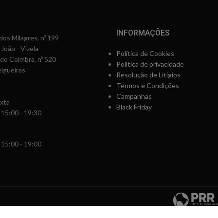
INFORMAÇÕES
os Milagres, nº 199
 João - Vizela
Política de Cookies
rdo Coimbra, nº 520
Política de privacidade
lgueiras
Resolução de Litígios
Termos e Condições
Campanhas
xta
Black Friday
 15:00 - 19:30
 15:00 - 19:00