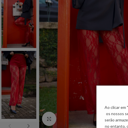
Ao clicar em
os nossos se
Click to enlarge
serão armaze
no entanto, 