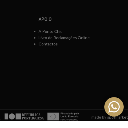
APOIO
A Ponto Chic
Livro de Reclamações Online
Contactos
made by
spotmarket