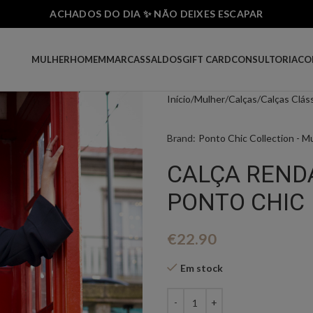
ACHADOS DO DIA ✨ NÃO DEIXES ESCAPAR
MULHER
HOMEM
MARCAS
SALDOS
GIFT CARD
CONSULTORIA
CO
Início
Mulher
Calças
Calças Clás
Brand:
Ponto Chic Collection - M
CALÇA REND
PONTO CHIC
€
22.90
Em stock