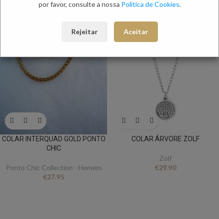
por favor, consulte a nossa
Política de Cookies
.
Rejeitar
Aceitar
COLAR INTERQUAD GOLD PONTO
COLAR ÁRVORE ZOLF
CHIC
Zolf
Ponto Chic Collection - Homem
€
29.90
€
27.95
FICA A PAR DE TUDO
Queres receber novidades e ofertas exclusivas?