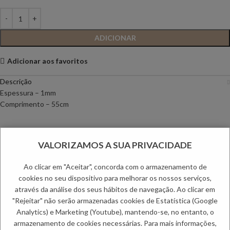
ADICIONAR
Adicionar aos favoritos
Descrição
Espessura – 1mm
Comprimento – 55cm
Envio
VALORIZAMOS A SUA PRIVACIDADE
Métodos de Pagamento
Trocas e Devoluções
Ao clicar em "Aceitar", concorda com o armazenamento de
cookies no seu dispositivo para melhorar os nossos serviços,
Categorias:
Colares
,
Homem
através da análise dos seus hábitos de navegação. Ao clicar em
PRODUTOS RELACIONADOS:
"Rejeitar" não serão armazenadas cookies de Estatística (Google
Analytics) e Marketing (Youtube), mantendo-se, no entanto, o
armazenamento de cookies necessárias. Para mais informações,