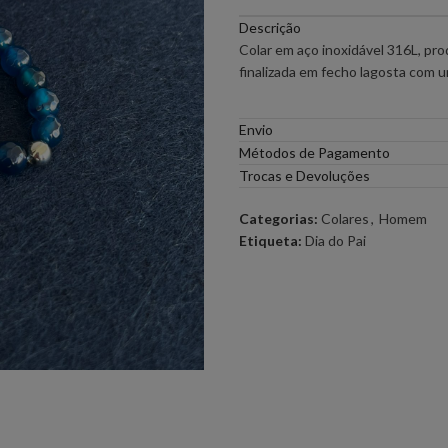
Descrição
PONTO CHIC COLLECTION –
PONTO CH
Colar em aço inoxidável 316L, pr
MULHER
finalizada em fecho lagosta com um
ELEH
FERRACHE
Envio
Métodos de Pagamento
GOA GOA
ICE PLAY
Trocas e Devoluções
Categorias:
Colares
,
Homem
LOCOLUXO
MIGUEL VI
Etiqueta:
Dia do Pai
SCOTCH & SODA
SEMICOUT
RUGA