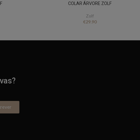
F
COLAR ÁRVORE ZOLF
Zolf
€
29.90
ivas?
crever