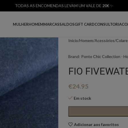
TODAS AS ENCOMENDAS LEVAM UM VALE DE
20€
✨
MULHER
HOMEM
MARCAS
SALDOS
GIFT CARD
CONSULTORIA
CO
Início
Homem
Acessórios
Colare
Brand:
Ponto Chic Collection - 
FIO FIVEWAT
€
24.95
Em stock
Adicionar aos favoritos