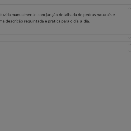
IC PREMIUM
ANIYE BY
BSB
oduzida manualmente com junção detalhada de pedras naturais e
a descrição requintada e prática para o dia-a-dia.
FLO&CLO
FRACOMINA
ICEBERG WOMAN
IMPERIAL
EIRA
MISS YOU
MVP
URE
SILVINA CAMPOS
SIMONA CORSELL