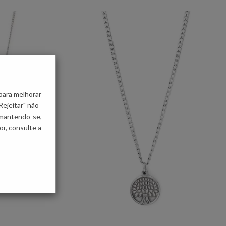
para melhorar
Rejeitar" não
 mantendo-se,
r, consulte a