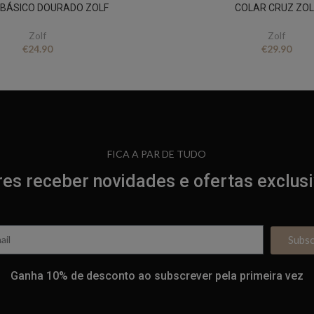
 BÁSICO DOURADO ZOLF
COLAR CRUZ ZOL
Zolf
Zolf
€
24.90
€
29.90
FICA A PAR DE TUDO
es receber novidades e ofertas exclus
Subs
Ganha 10% de desconto ao subscrever pela primeira vez