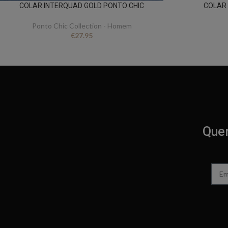
COLAR INTERQUAD GOLD PONTO CHIC
COLAR
Ponto Chic Collection - Homem
€
27.95
Quer