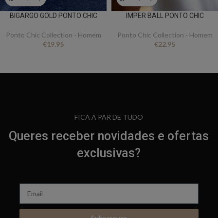
BIGARGO GOLD PONTO CHIC
IMPER BALL PONTO CHIC
Ponto Chic Collection - Homem
Ponto Chic Collection - Homem
€
19.95
€
22.95
FICA A PAR DE TUDO
Queres receber novidades e ofertas
exclusivas?