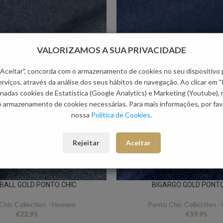
VALORIZAMOS A SUA PRIVACIDADE
 "Aceitar", concorda com o armazenamento de cookies no seu dispositivo 
rviços, através da análise dos seus hábitos de navegação. Ao clicar em "
nadas cookies de Estatística (Google Analytics) e Marketing (Youtube),
o armazenamento de cookies necessárias. Para mais informações, por favo
nossa
Política de Cookies
.
Rejeitar
Aceitar
 BALL GOLD PONTO CHIC
BIGARGO GOLD PONTO
Chic Collection - Homem
Ponto Chic Collection 
€
22.95
€
19.95