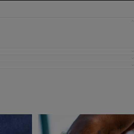
IC PREMIUM
ANIYE BY
BSB
FLO&CLO
FRACOMINA
ICEBERG WOMAN
IMPERIAL
EIRA
MISS YOU
MVP
URE
SILVINA CAMPOS
SIMONA CORSELL