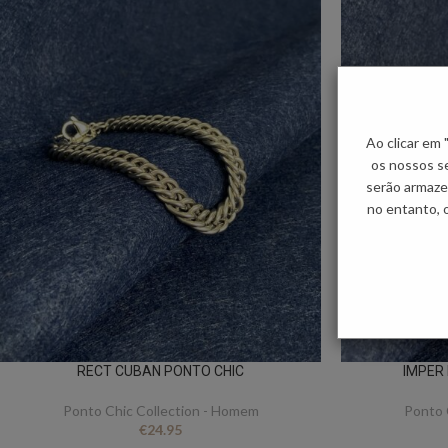
Ao clicar em
os nossos se
serão armaze
no entanto, 
RECT CUBAN PONTO CHIC
IMPER
Ponto Chic Collection - Homem
Ponto 
€
24.95