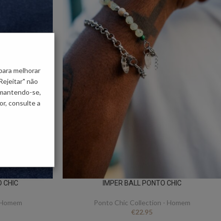
para melhorar
Rejeitar" não
 mantendo-se,
r, consulte a
 CHIC
IMPER BALL PONTO CHIC
- Homem
Ponto Chic Collection - Homem
€
22.95