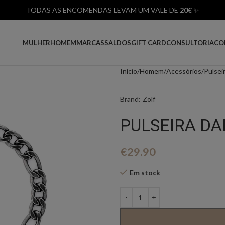
TODAS AS ENCOMENDAS LEVAM UM VALE DE
20€
✨
MULHER
HOMEM
MARCAS
SALDOS
GIFT CARD
CONSULTORIA
CO
Início
Homem
Acessórios
Pulsei
Brand:
Zolf
PULSEIRA DA
€
29.90
Em stock