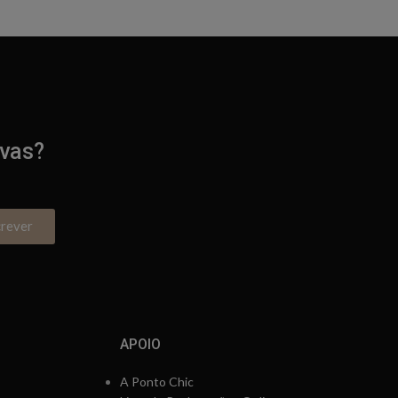
ivas?
crever
APOIO
A Ponto Chic