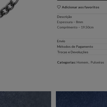
Adicionar aos favoritos
PONTO CHIC COLLECTION –
PONTO CH
MULHER
Descrição
Espessura – 8mm
ELEH
FERRACHE
Comprimento – 19.50cm
GOA GOA
ICE PLAY
Envio
Métodos de Pagamento
Trocas e Devoluções
LOCOLUXO
MIGUEL VI
Categorias:
Homem
,
Pulseiras
SCOTCH & SODA
SEMICOUT
RUGA