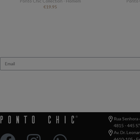
Ponto Chic Collection - Homem
Ponto 
€
19.95
Queres receb
Ganha 10% de des
Rua Senhora d
4815 - 445 S.º
Av. Dr. Leona
4610-105 - Fe