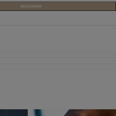
ADICIONAR
IC PREMIUM
ANIYE BY
BSB
FLO&CLO
FRACOMINA
ICEBERG WOMAN
IMPERIAL
EIRA
MISS YOU
MVP
URE
SILVINA CAMPOS
SIMONA CORSELL