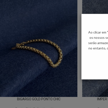
Ao clicar em
os nossos se
serão armaze
no entanto, 
BIGARGO GOLD PONTO CHIC
IMPER