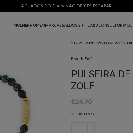
ACHADOS DO DIA ✨ NÃO DEIXES ESCAPAR
MULHER
HOMEM
MARCAS
SALDOS
GIFT CARD
CONSULTORIA
CO
Início
Homem
Acessórios
Pulsei
Brand:
Zolf
PULSEIRA D
ZOLF
€
24.90
Em stock