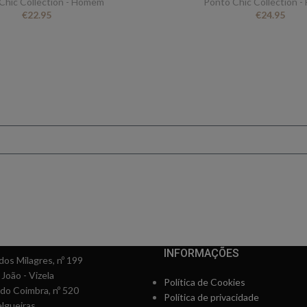
Chic Collection - Homem
Ponto Chic Collection 
€
22.95
€
24.95
FICA A PAR DE TUDO
er novidades e oferta
conto ao subscrever 
INFORMAÇÕES
os Milagres, nº 199
 João - Vizela
Política de Cookies
rdo Coimbra, nº 520
Política de privacidade
lgueiras