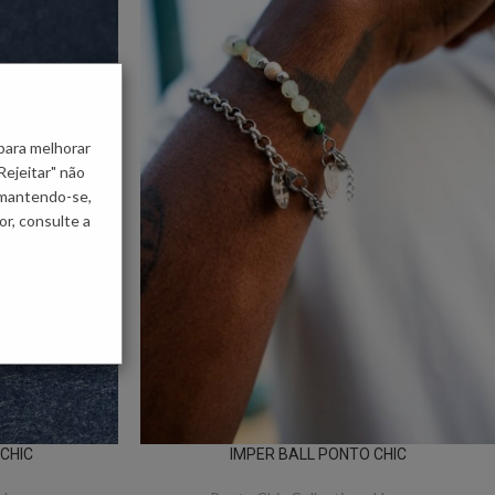
para melhorar
Rejeitar" não
 mantendo-se,
r, consulte a
CHIC
IMPER BALL PONTO CHIC