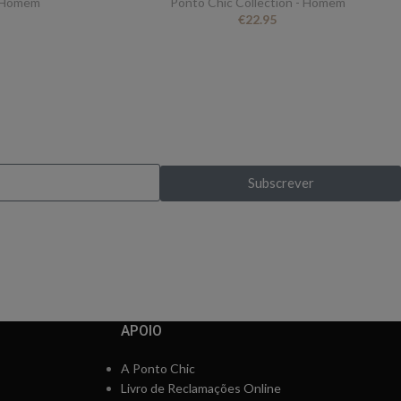
- Homem
Ponto Chic Collection - Homem
€
22.95
s exclusivas?
Subscrever
pela primeira vez
APOIO
A Ponto Chic
Livro de Reclamações Online