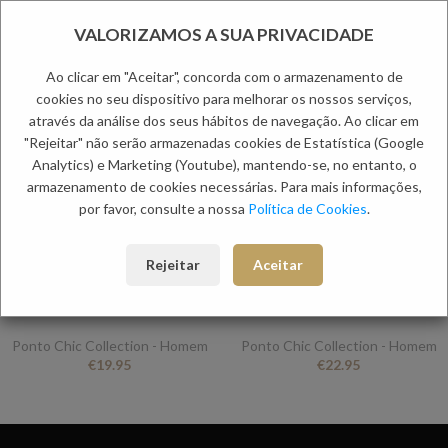
VALORIZAMOS A SUA PRIVACIDADE
Ao clicar em "Aceitar", concorda com o armazenamento de
cookies no seu dispositivo para melhorar os nossos serviços,
através da análise dos seus hábitos de navegação. Ao clicar em
"Rejeitar" não serão armazenadas cookies de Estatística (Google
Analytics) e Marketing (Youtube), mantendo-se, no entanto, o
armazenamento de cookies necessárias. Para mais informações,
por favor, consulte a nossa
Política de Cookies
.
Rejeitar
Aceitar
BIGARGO GOLD PONTO CHIC
IMPER BALL PONTO CHIC
Ponto Chic Collection - Homem
Ponto Chic Collection - Homem
€
19.95
€
22.95