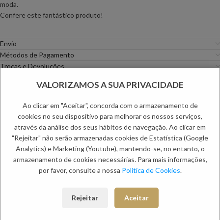
moda.
Confere este fantástico produto!
Envio
Métodos de Pagamento
Trocas e Devoluções
VALORIZAMOS A SUA PRIVACIDADE
Categorias:
Homem
,
Pulseiras
Etiqueta:
Dia do Pai
Ao clicar em "Aceitar", concorda com o armazenamento de
PRODUTOS RELACIONADOS:
cookies no seu dispositivo para melhorar os nossos serviços,
através da análise dos seus hábitos de navegação. Ao clicar em
"Rejeitar" não serão armazenadas cookies de Estatística (Google
Analytics) e Marketing (Youtube), mantendo-se, no entanto, o
armazenamento de cookies necessárias. Para mais informações,
por favor, consulte a nossa
Política de Cookies
.
Rejeitar
Aceitar