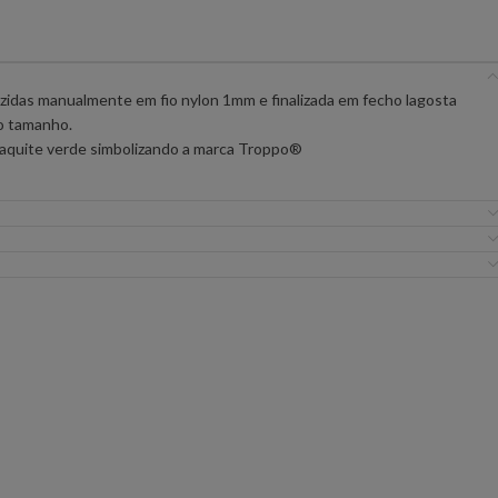
IC PREMIUM
ANIYE BY
BSB
uzidas manualmente em fio nylon 1mm e finalizada em fecho lagosta
no tamanho.
FLO&CLO
FRACOMINA
aquite verde simbolizando a marca Troppo®️
ICEBERG WOMAN
IMPERIAL
EIRA
MISS YOU
MVP
URE
SILVINA CAMPOS
SIMONA CORSELL