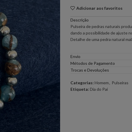
Adicionar aos favoritos
PONTO CHIC COLLECTION –
PONTO CH
MULHER
Descrição
Pulseira de pedras naturais prod
ELEH
dando a possibilidade de ajuste 
FERRACHE
Detalhe de uma pedra natural mal
GOA GOA
ICE PLAY
Envio
Métodos de Pagamento
LOCOLUXO
MIGUEL VI
Trocas e Devoluções
Categorias:
Homem
,
Pulseiras
SCOTCH & SODA
SEMICOUT
Etiqueta:
Dia do Pai
RUGA