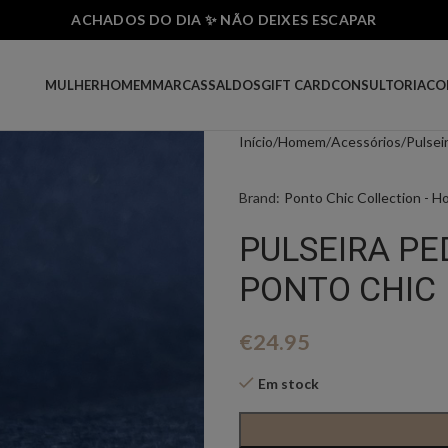
ACHADOS DO DIA ✨ NÃO DEIXES ESCAPAR
MULHER
HOMEM
MARCAS
SALDOS
GIFT CARD
CONSULTORIA
CO
Início
Homem
Acessórios
Pulsei
Brand:
Ponto Chic Collection - 
PULSEIRA P
PONTO CHIC
€
24.95
Em stock