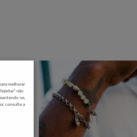
para melhorar
Rejeitar" não
 mantendo-se,
r, consulte a