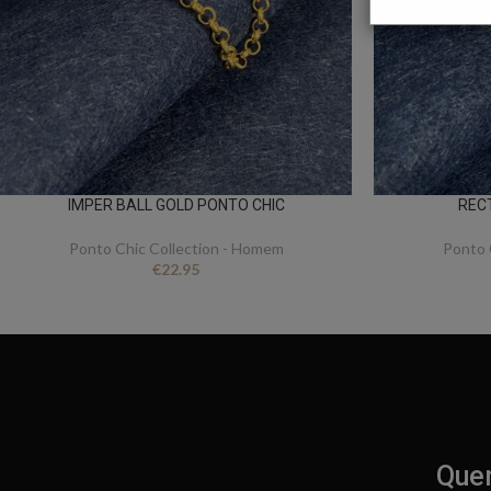
IMPER BALL GOLD PONTO CHIC
REC
Ponto Chic Collection - Homem
Ponto 
€
22.95
Quer