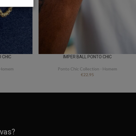
 CHIC
IMPER BALL PONTO CHIC
- Homem
Ponto Chic Collection - Homem
€
22.95
ivas?