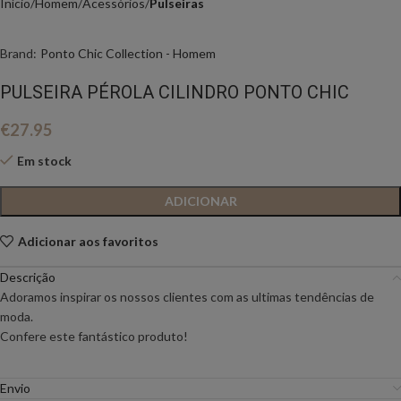
Início
Homem
Acessórios
Pulseiras
Brand:
Ponto Chic Collection - Homem
PULSEIRA PÉROLA CILINDRO PONTO CHIC
€
27.95
Em stock
ADICIONAR
Adicionar aos favoritos
Descrição
Adoramos inspirar os nossos clientes com as ultimas tendências de
moda.
Confere este fantástico produto!
Envio