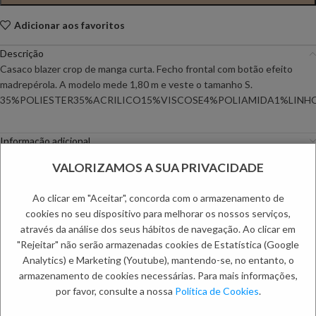
Adicionar aos favoritos
Descrição
Casaco blazer crop de manga curta. Fecho frontal com botão efeito
madrepérola. A modelo mede 1,80 m e veste o tamanho S.
35%POLIESTER35%ACRILICO15%VISCOSE4%POLIAMIDA1%LIN
Informação adicional
Envio
VALORIZAMOS A SUA PRIVACIDADE
Métodos de Pagamento
Trocas e Devoluções
Ao clicar em "Aceitar", concorda com o armazenamento de
cookies no seu dispositivo para melhorar os nossos serviços,
Categorias:
Blazers
,
Casacos
,
Mulher
através da análise dos seus hábitos de navegação. Ao clicar em
PRODUTOS RELACIONADOS:
"Rejeitar" não serão armazenadas cookies de Estatística (Google
Analytics) e Marketing (Youtube), mantendo-se, no entanto, o
armazenamento de cookies necessárias. Para mais informações,
por favor, consulte a nossa
Política de Cookies
.