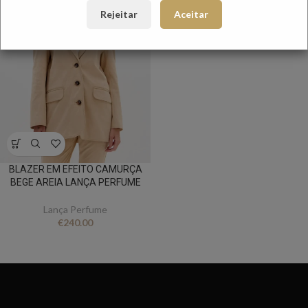
Rejeitar
Aceitar
BLAZER EM EFEITO CAMURÇA
BEGE AREIA LANÇA PERFUME
Lança Perfume
€
240.00