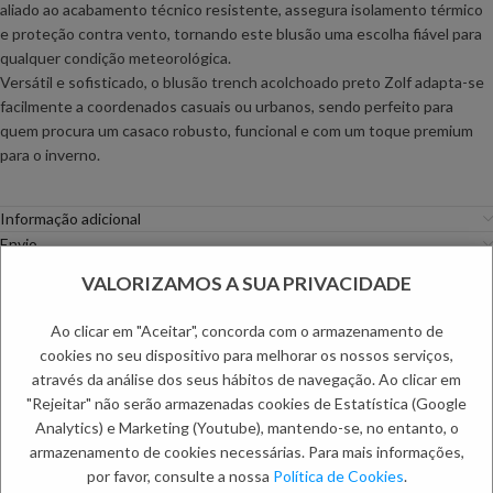
aliado ao acabamento técnico resistente, assegura isolamento térmico
e proteção contra vento, tornando este blusão uma escolha fiável para
qualquer condição meteorológica.
Versátil e sofisticado, o blusão trench acolchoado preto Zolf adapta-se
facilmente a coordenados casuais ou urbanos, sendo perfeito para
quem procura um casaco robusto, funcional e com um toque premium
para o inverno.
Informação adicional
Envio
Métodos de Pagamento
VALORIZAMOS A SUA PRIVACIDADE
Trocas e Devoluções
Ao clicar em "Aceitar", concorda com o armazenamento de
Categorias:
Casacos
,
Homem
cookies no seu dispositivo para melhorar os nossos serviços,
Etiqueta:
Primavera Homem 26
através da análise dos seus hábitos de navegação. Ao clicar em
PRODUTOS RELACIONADOS:
"Rejeitar" não serão armazenadas cookies de Estatística (Google
Analytics) e Marketing (Youtube), mantendo-se, no entanto, o
armazenamento de cookies necessárias. Para mais informações,
por favor, consulte a nossa
Política de Cookies
.
NOVO
NOVO
-60%
-60%