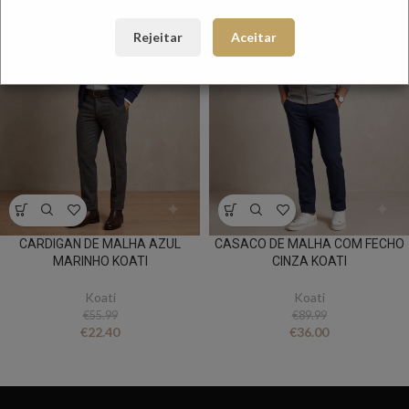
Rejeitar
Aceitar
CARDIGAN DE MALHA AZUL
CASACO DE MALHA COM FECHO
MARINHO KOATI
CINZA KOATI
Koati
Koati
€
55.99
€
89.99
€
22.40
€
36.00