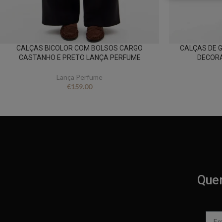
CALÇAS BICOLOR COM BOLSOS CARGO
CALÇAS DE 
CASTANHO E PRETO LANÇA PERFUME
DECORA
Lança Perfume
€
159.00
Quer