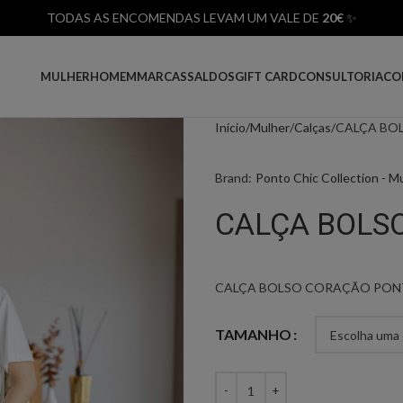
TODAS AS ENCOMENDAS LEVAM UM VALE DE
20€
✨
MULHER
HOMEM
MARCAS
SALDOS
GIFT CARD
CONSULTORIA
CO
Início
Mulher
Calças
CALÇA BO
Brand:
Ponto Chic Collection - M
CALÇA BOLS
CALÇA BOLSO CORAÇÃO PON
TAMANHO