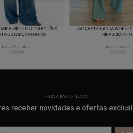
GANGA WIDE LEG COM BOTÕES
CALÇAS DE GANGA WIDE LEG
TIVOS LANÇA PERFUME
RINASCIMENTO
Lança Perfume
Rinascimento
€
149.00
€
162.90
FICA A PAR DE TUDO
es receber novidades e ofertas exclus
Subs