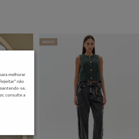
NOVO
para melhorar
Rejeitar" não
 mantendo-se,
r, consulte a