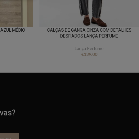
 AZUL MÉDIO
CALÇAS DE GANGA CINZA COM DETALHES
DESFIADOS LANÇA PERFUME
Lança Perfume
€
139.00
ivas?
crever