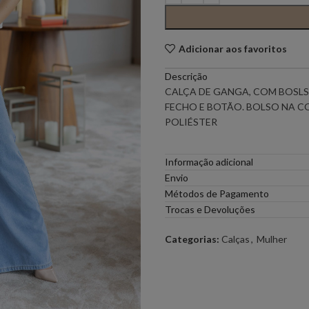
PONTO CHIC COLLECTION –
PONTO CH
MULHER
Adicionar aos favoritos
Descrição
ELEH
FERRACHE
CALÇA DE GANGA, COM BOSLS
FECHO E BOTÃO. BOLSO NA 
GOA GOA
ICE PLAY
POLIÉSTER
LOCOLUXO
MIGUEL VI
Informação adicional
Envio
Métodos de Pagamento
SCOTCH & SODA
SEMICOUT
Trocas e Devoluções
Categorias:
Calças
,
Mulher
RUGA