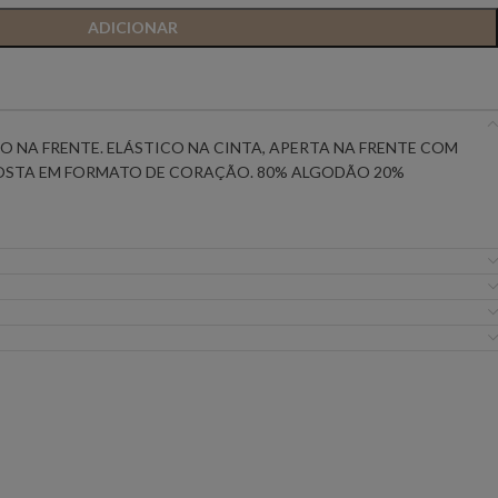
ADICIONAR
IC PREMIUM
ANIYE BY
BSB
FLO&CLO
FRACOMINA
O NA FRENTE. ELÁSTICO NA CINTA, APERTA NA FRENTE COM
COSTA EM FORMATO DE CORAÇÃO. 80% ALGODÃO 20%
ICEBERG WOMAN
IMPERIAL
EIRA
MISS YOU
MVP
URE
SILVINA CAMPOS
SIMONA CORSELL