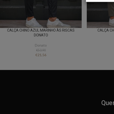
CALÇA CHINO AZUL MARINHO ÀS RISCAS
CALÇA CH
DONATO
Donato
€
53.90
€
21.56
Quer