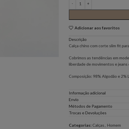
PONTO CHIC COLLECTION –
PONTO CH
MULHER
Adicionar aos favoritos
ELEH
FERRACHE
Descrição
Calça chino com corte slim fit par
GOA GOA
ICE PLAY
Cobrimos as tendências em modelos
liberdade de movimentos e jeans d
LOCOLUXO
MIGUEL VI
Composição: 98% Algodão e 2% L
SCOTCH & SODA
SEMICOUT
Informação adicional
Envio
RUGA
Métodos de Pagamento
Trocas e Devoluções
Categorias:
Calças
,
Homem