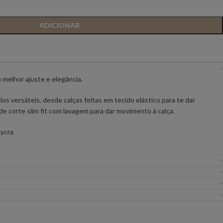
IC PREMIUM
ANIYE BY
BSB
ADICIONAR
FLO&CLO
FRACOMINA
a melhor ajuste e elegância.
ICEBERG WOMAN
IMPERIAL
 versáteis, desde calças feitas em tecido elástico para te dar
e corte slim fit com lavagem para dar movimento à calça.
EIRA
MISS YOU
MVP
ycra
URE
SILVINA CAMPOS
SIMONA CORSELL