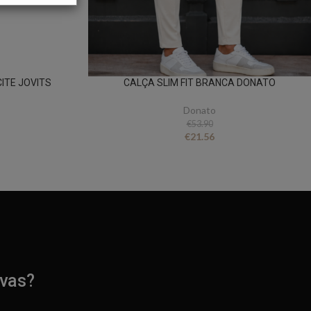
ITE JOVITS
CALÇA SLIM FIT BRANCA DONATO
Donato
€
53.90
€
21.56
ivas?