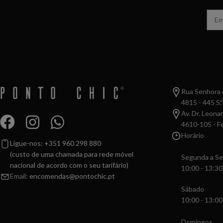
Rua Senhora d
4815 - 445 S.º
Av. Dr. Leona
4610-105 - Fe
Horário
Ligue-nos: +351 960 298 880
(custo de uma chamada para rede móvel
Segunda a Se
nacional de acordo com o seu tarifário)
10:00 - 13:30
Email:
encomendas@pontochic.pt
Sábado
10:00 - 13:00
Domingos