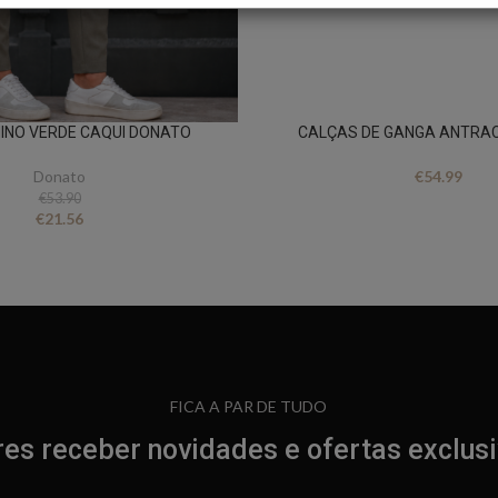
INO VERDE CAQUI DONATO
CALÇAS DE GANGA ANTRAC
Donato
€
54.99
€
53.90
€
21.56
FICA A PAR DE TUDO
es receber novidades e ofertas exclus