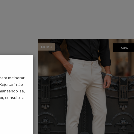
NOVO
-60%
para melhorar
Rejeitar" não
 mantendo-se,
r, consulte a