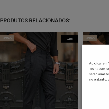
PRODUTOS RELACIONADOS:
NOVO
NOVO
-60%
Ao clicar em
os nossos se
serão armaze
no entanto, 