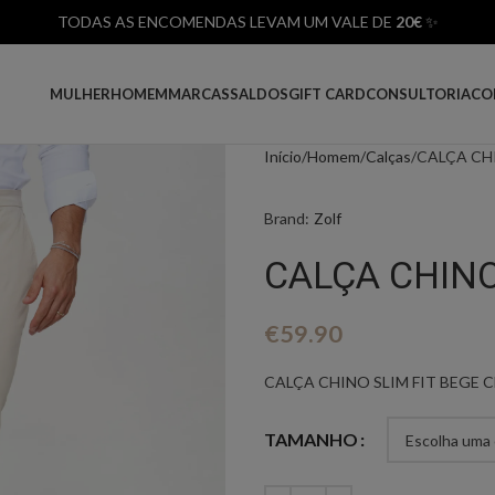
TODAS AS ENCOMENDAS LEVAM UM VALE DE
20€
✨
MULHER
HOMEM
MARCAS
SALDOS
GIFT CARD
CONSULTORIA
CO
Início
Homem
Calças
CALÇA CHI
Brand:
Zolf
CALÇA CHINO
€
59.90
CALÇA CHINO SLIM FIT BEGE 
TAMANHO