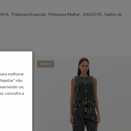
DAYS
,
Primavera Especial
,
Primavera Mulher
,
SALDO70
,
Saldos de
NOVO
para melhorar
Rejeitar" não
 mantendo-se,
r, consulte a