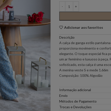
PONTO CHIC COLLECTION –
PONTO CH
MULHER
Adicionar aos favoritos
ELEH
FERRACHE
Descrição
GOA GOA
ICE PLAY
A calça de ganga estilo pantalona
proporciona movimento e conforto,
elegante. O toque especial fica p
LOCOLUXO
MIGUEL VI
um ar feminino e luxuoso à peça. P
sofisticado, esta calça é uma esc
A menina veste S e mede 1.66m
SCOTCH & SODA
SEMICOUT
Composição: 100% Algodão
RUGA
Informação adicional
Envio
Métodos de Pagamento
Trocas e Devoluções