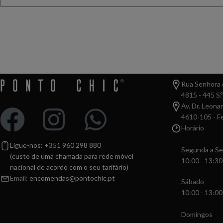
Ganha 10% de des
Rua Senhora d
4815 - 445 S.º
Av. Dr. Leona
4610-105 - Fe
Horário
Ligue-nos: +351 960 298 880
Segunda a Se
(custo de uma chamada para rede móvel
10:00 - 13:30
nacional de acordo com o seu tarifário)
Email:
encomendas@pontochic.pt
Sábado
10:00 - 13:00
Domingos