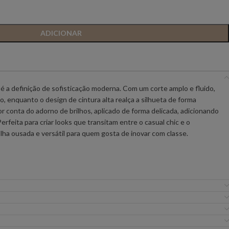
IC PREMIUM
ANIYE BY
BSB
ADICIONAR
FLO&CLO
FRACOMINA
ICEBERG WOMAN
IMPERIAL
 é a definição de sofisticação moderna. Com um corte amplo e fluido,
 enquanto o design de cintura alta realça a silhueta de forma
or conta do adorno de brilhos, aplicado de forma delicada, adicionando
EIRA
MISS YOU
MVP
erfeita para criar looks que transitam entre o casual chic e o
olha ousada e versátil para quem gosta de inovar com classe.
URE
SILVINA CAMPOS
SIMONA CORSELL