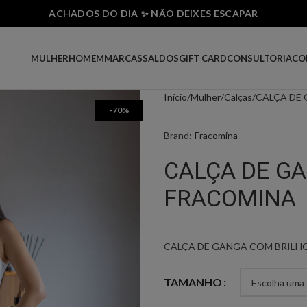
ACHADOS DO DIA ✨ NÃO DEIXES ESCAPAR
MULHER
HOMEM
MARCAS
SALDOS
GIFT CARD
CONSULTORIA
CO
Início
Mulher
Calças
CALÇA DE
-70%
Brand:
Fracomina
CALÇA DE G
FRACOMINA
CALÇA DE GANGA COM BRILH
TAMANHO