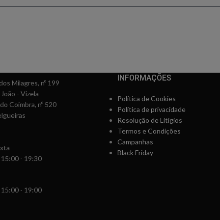
conto ao subscrever 
INFORMAÇÕES
os Milagres, nº 199
 João - Vizela
Política de Cookies
rdo Coimbra, nº 520
Política de privacidade
lgueiras
Resolução de Litígios
Termos e Condições
Campanhas
xta
Black Friday
 15:00 - 19:30
 15:00 - 19:00