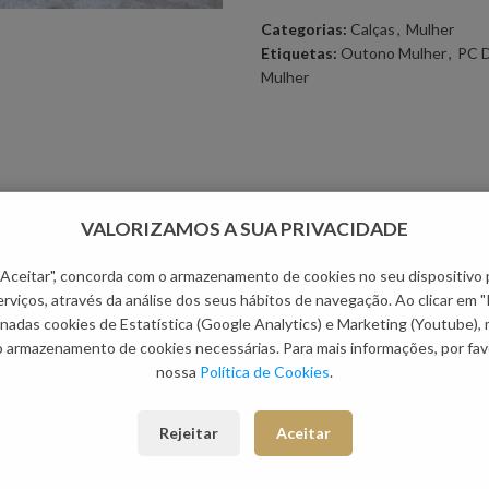
Categorias:
Calças
,
Mulher
Etiquetas:
Outono Mulher
,
PC 
Mulher
VALORIZAMOS A SUA PRIVACIDADE
NOVO
 "Aceitar", concorda com o armazenamento de cookies no seu dispositivo 
rviços, através da análise dos seus hábitos de navegação. Ao clicar em "
nadas cookies de Estatística (Google Analytics) e Marketing (Youtube),
o armazenamento de cookies necessárias. Para mais informações, por favo
nossa
Política de Cookies
.
Rejeitar
Aceitar