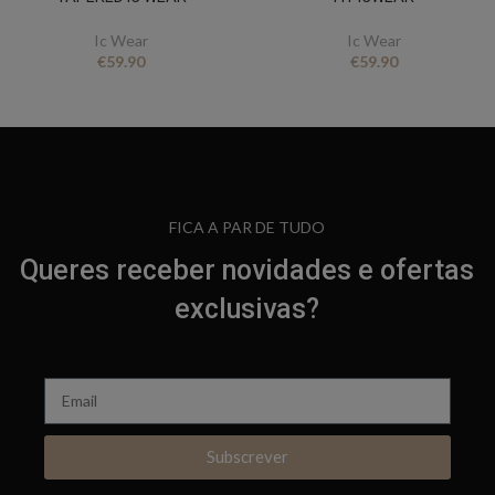
Ic Wear
Ic Wear
€
59.90
€
59.90
FICA A PAR DE TUDO
Queres receber novidades e ofertas
exclusivas?
Subscrever