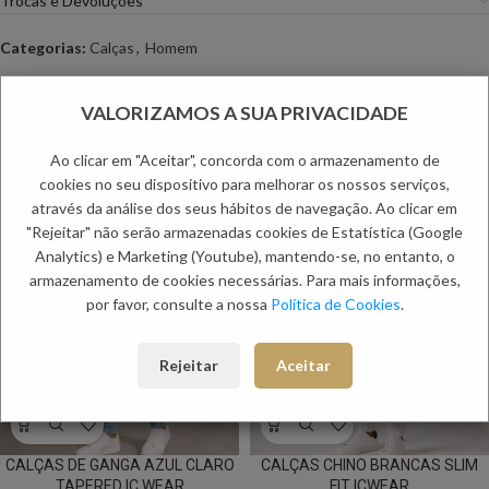
Trocas e Devoluções
Categorias:
Calças
,
Homem
PRODUTOS RELACIONADOS:
VALORIZAMOS A SUA PRIVACIDADE
Ao clicar em "Aceitar", concorda com o armazenamento de
NOVO
NOVO
cookies no seu dispositivo para melhorar os nossos serviços,
através da análise dos seus hábitos de navegação. Ao clicar em
"Rejeitar" não serão armazenadas cookies de Estatística (Google
Analytics) e Marketing (Youtube), mantendo-se, no entanto, o
armazenamento de cookies necessárias. Para mais informações,
por favor, consulte a nossa
Política de Cookies
.
Rejeitar
Aceitar
CALÇAS DE GANGA AZUL CLARO
CALÇAS CHINO BRANCAS SLIM
TAPERED IC WEAR
FIT ICWEAR