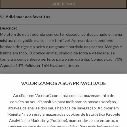
ADICIONAR
Adicionar aos favoritos
Descrição
Moletom de gola redonda com corte relaxado, confeccionado em uma
mistura de algodão macio e sustentável. Apresenta um pequeno
bordado de tigre no peito e um grande bordado nas costas. Mangas e
bainha em tricô. O icônico animal, símbolo de força e vitalidade, se
tornará o companheiro perfeito para o seu dia a dia. Composição: 70%
Algodão 14% Poliéster 16% Elastomultiester
Informação adicional
VALORIZAMOS A SUA PRIVACIDADE
Envio
Métodos de Pagamento
Ao clicar em "Aceitar", concorda com o armazenamento de
Trocas e Devoluções
cookies no seu dispositivo para melhorar os nossos serviços,
através da análise dos seus hábitos de navegação. Ao clicar em
Categorias:
Camisolas
,
Camisolas Decote Redondo
,
Homem
"Rejeitar" não serão armazenadas cookies de Estatística (Google
Etiquetas:
Inverno Homem
,
Outono Homem
Analytics) e Marketing (Youtube), mantendo-se, no entanto, o
armazenamento de cookies necessárias. Para mais informações,