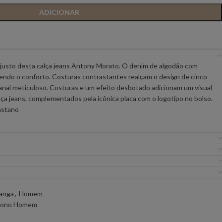
ADICIONAR
IC PREMIUM
ANIYE BY
BSB
FLO&CLO
FRACOMINA
justo desta calça jeans Antony Morato. O denim de algodão com
tendo o conforto. Costuras contrastantes realçam o design de cinco
ICEBERG WOMAN
IMPERIAL
sanal meticuloso. Costuras e um efeito desbotado adicionam um visual
ça jeans, complementados pela icônica placa com o logotipo no bolso.
astano
EIRA
MISS YOU
MVP
URE
SILVINA CAMPOS
SIMONA CORSELL
Ganga
,
Homem
ono Homem