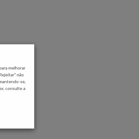
para melhorar
Rejeitar" não
 mantendo-se,
r, consulte a