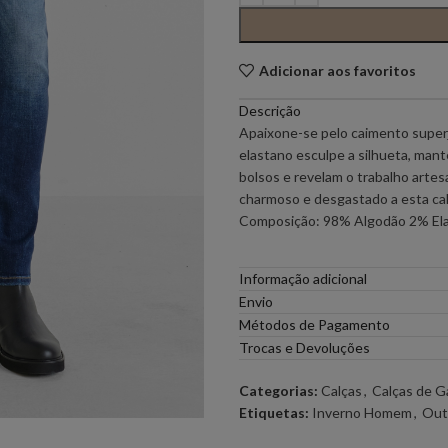
PONTO CHIC COLLECTION –
PONTO CH
MULHER
Adicionar aos favoritos
Descrição
ELEH
FERRACHE
Apaixone-se pelo caimento super
elastano esculpe a silhueta, man
GOA GOA
ICE PLAY
bolsos e revelam o trabalho arte
charmoso e desgastado a esta cal
Composição: 98% Algodão 2% El
LOCOLUXO
MIGUEL VI
Informação adicional
SCOTCH & SODA
SEMICOUT
Envio
Métodos de Pagamento
RUGA
Trocas e Devoluções
Categorias:
Calças
,
Calças de 
Etiquetas:
Inverno Homem
,
Out