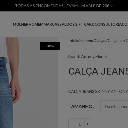
TODAS AS ENCOMENDAS LEVAM UM VALE DE
20€
✨
MULHER
HOMEM
MARCAS
SALDOS
GIFT CARD
CONSULTORIA
CO
Início
Homem
Calças
Calças de 
-30%
Brand:
Antony Morato
CALÇA JEAN
CALÇA JEANS SKINNY ANTON
TAMANHO