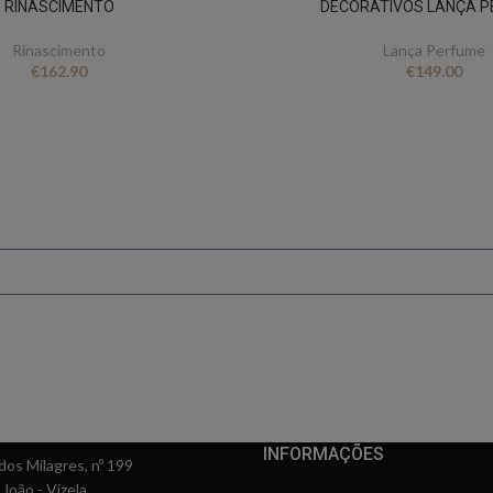
RINASCIMENTO
DECORATIVOS LANÇA 
Rinascimento
Lança Perfume
€
162.90
€
149.00
FICA A PAR DE TUDO
er novidades e oferta
conto ao subscrever 
INFORMAÇÕES
os Milagres, nº 199
 João - Vizela