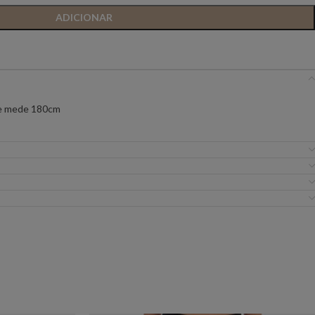
ADICIONAR
IC PREMIUM
ANIYE BY
BSB
FLO&CLO
FRACOMINA
 e mede 180cm
ICEBERG WOMAN
IMPERIAL
EIRA
MISS YOU
MVP
URE
SILVINA CAMPOS
SIMONA CORSELL