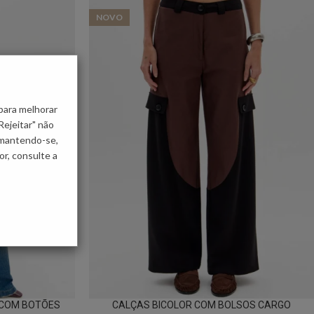
NOVO
para melhorar
Rejeitar" não
 mantendo-se,
r, consulte a
 COM BOTÕES
CALÇAS BICOLOR COM BOLSOS CARGO