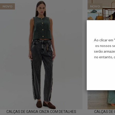
NOVO
NOVO
Ao clicar em
os nossos se
serão armaze
no entanto, 
CALÇAS DE GANGA CINZA COM DETALHES
CALÇAS DE 