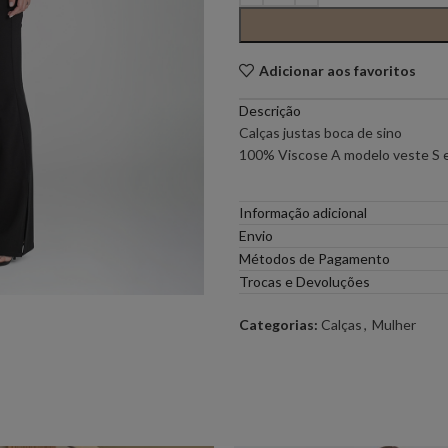
PONTO CHIC COLLECTION –
PONTO CH
MULHER
Adicionar aos favoritos
Descrição
ELEH
FERRACHE
Calças justas boca de sino
100% Viscose A modelo veste S
GOA GOA
ICE PLAY
Informação adicional
LOCOLUXO
MIGUEL VI
Envio
Métodos de Pagamento
Trocas e Devoluções
SCOTCH & SODA
SEMICOUT
Categorias:
Calças
,
Mulher
RUGA