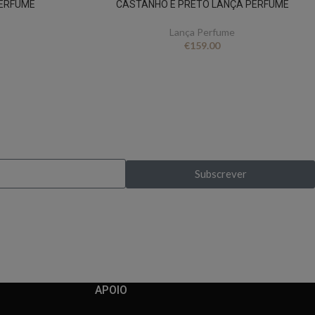
PERFUME
CASTANHO E PRETO LANÇA PERFUME
Lança Perfume
€
159.00
s exclusivas?
Subscrever
pela primeira vez
APOIO