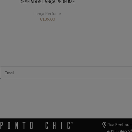
DESFIADOS LANÇA PERFUME
Lança Perfume
€
139.00
Queres receb
Ganha 10% de des
Rua Senhora d
4815 - 445 S.º