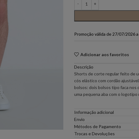
PONTO CHIC COLLECTION –
PONTO CH
MULHER
Promoção válida de 27/07/2026 
ELEH
FERRACHE
GOA GOA
ICE PLAY
Adicionar aos favoritos
Descrição
LOCOLUXO
MIGUEL VI
Shorts de corte regular feito de 
cós elástico com cordão ajustável
bolsos: dois bolsos tipo faca nos
SCOTCH & SODA
SEMICOUT
uma pequena aba com o logoti
RUGA
Informação adicional
Envio
Métodos de Pagamento
Trocas e Devoluções