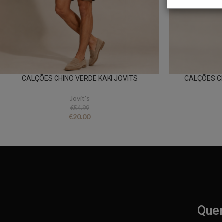
CALÇÕES CHINO VERDE KAKI JOVITS
CALÇÕES C
Jovit's
€
54.99
€
20.00
Quer