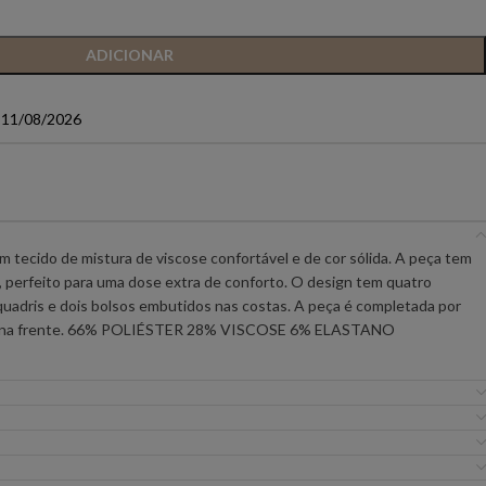
IC PREMIUM
ANIYE BY
BSB
ADICIONAR
a 11/08/2026
FLO&CLO
FRACOMINA
ICEBERG WOMAN
IMPERIAL
EIRA
MISS YOU
MVP
um tecido de mistura de viscose confortável e de cor sólida. A peça tem
, perfeito para uma dose extra de conforto. O design tem quatro
 quadris e dois bolsos embutidos nas costas. A peça é completada por
URE
SILVINA CAMPOS
SIMONA CORSELL
po na frente. 66% POLIÉSTER 28% VISCOSE 6% ELASTANO