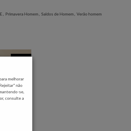
LE
,
Primavera Homem
,
Saldos de Homem
,
Verão homem
-10%
para melhorar
Rejeitar" não
 mantendo-se,
r, consulte a