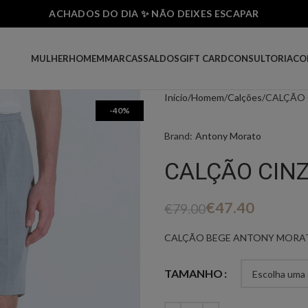
ACHADOS DO DIA ✨ NÃO DEIXES ESCAPAR
MULHER
HOMEM
MARCAS
SALDOS
GIFT CARD
CONSULTORIA
CO
Início
Homem
Calções
CALÇÃO
-40%
Brand:
Antony Morato
CALÇÃO CIN
€
47.40
€
79.00
CALÇÃO BEGE ANTONY MORA
TAMANHO