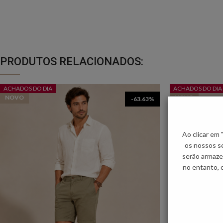
PRODUTOS RELACIONADOS:
ACHADOS DO DIA
ACHADOS DO DIA
NOVO
NOVO
-63.63%
Ao clicar em
os nossos se
serão armaze
no entanto, 