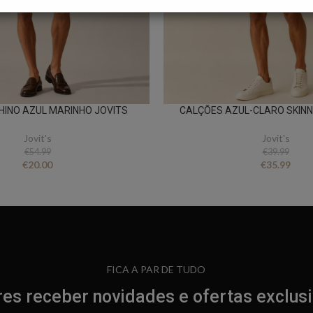
HINO AZUL MARINHO JOVITS
CALÇÕES AZUL-CLARO SKINNY
Jovit's
Jovit's
€
54.99
€
39.99
€
20.00
€
35.99
FICA A PAR DE TUDO
es receber novidades e ofertas exclus