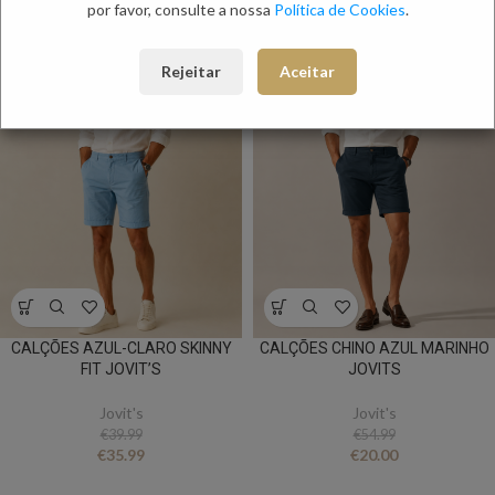
por favor, consulte a nossa
Política de Cookies
.
ACHADOS DO DIA
NOVO
NOVO
-10%
-63.63%
Rejeitar
Aceitar
CALÇÕES AZUL-CLARO SKINNY
CALÇÕES CHINO AZUL MARINHO
FIT JOVIT’S
JOVITS
Jovit's
Jovit's
€
39.99
€
54.99
€
35.99
€
20.00