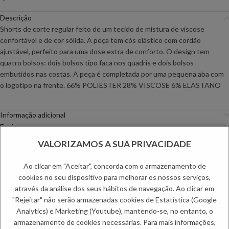
Descrição
Shorts de corte regular feito de um tecido de mistura de viscose
confortável e de cor sólida. A peça tem cós elástico com cordão
ajustável, perfeito para uma dose extra de conforto. O design tem
quatro bolsos: dois bolsos tipo faca nos quadris e dois bolsos
embutidos nas costas. A peça é completada por uma pequena aba com
o logotipo na frente. 66% POLIÉSTER 28% VISCOSE 6% ELASTANO
Informação adicional
Envio
Métodos de Pagamento
VALORIZAMOS A SUA PRIVACIDADE
Trocas e Devoluções
Ao clicar em "Aceitar", concorda com o armazenamento de
Categorias:
Calções
,
Homem
cookies no seu dispositivo para melhorar os nossos serviços,
Etiquetas:
Dia do Pai
,
Primavera Homem
,
Saldos de Homem
,
Verão
através da análise dos seus hábitos de navegação. Ao clicar em
homem
"Rejeitar" não serão armazenadas cookies de Estatística (Google
Analytics) e Marketing (Youtube), mantendo-se, no entanto, o
PRODUTOS RELACIONADOS:
armazenamento de cookies necessárias. Para mais informações,