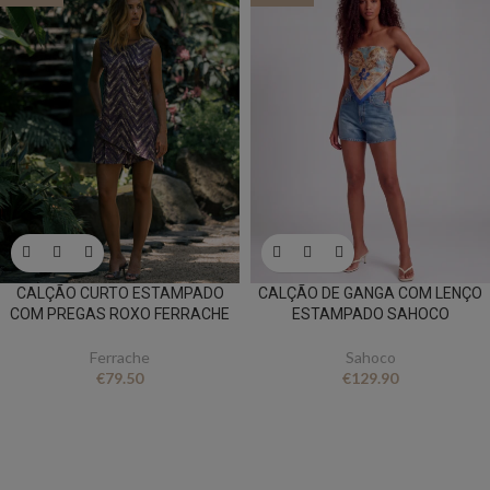
CALÇÃO CURTO ESTAMPADO
CALÇÃO DE GANGA COM LENÇO
COM PREGAS ROXO FERRACHE
ESTAMPADO SAHOCO
Ferrache
Sahoco
€
79.50
€
129.90
FICA A PAR DE TUDO
Queres receber novidades e ofertas exclusivas?