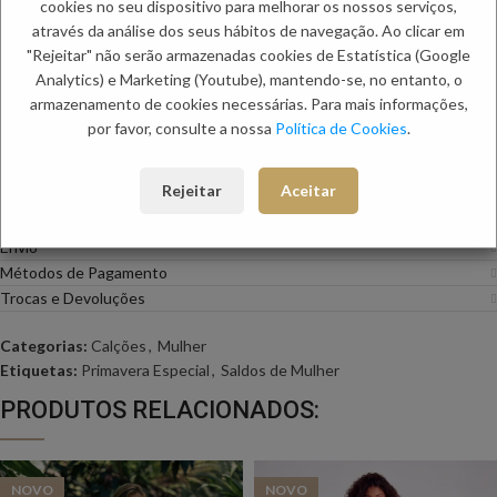
cookies no seu dispositivo para melhorar os nossos serviços,
através da análise dos seus hábitos de navegação. Ao clicar em
Adicionar aos favoritos
"Rejeitar" não serão armazenadas cookies de Estatística (Google
Analytics) e Marketing (Youtube), mantendo-se, no entanto, o
Descrição
armazenamento de cookies necessárias. Para mais informações,
Calção de sarja com aplicação de fita no bolso com aplicação de botões.
por favor, consulte a nossa
Política de Cookies
.
Composição: 53% algodão 42% viscose 5% elastano stretch
A modelo veste tamanho S.
Rejeitar
Aceitar
Informação adicional
Envio
Métodos de Pagamento
Trocas e Devoluções
Categorias:
Calções
,
Mulher
Etiquetas:
Primavera Especial
,
Saldos de Mulher
PRODUTOS RELACIONADOS:
NOVO
NOVO