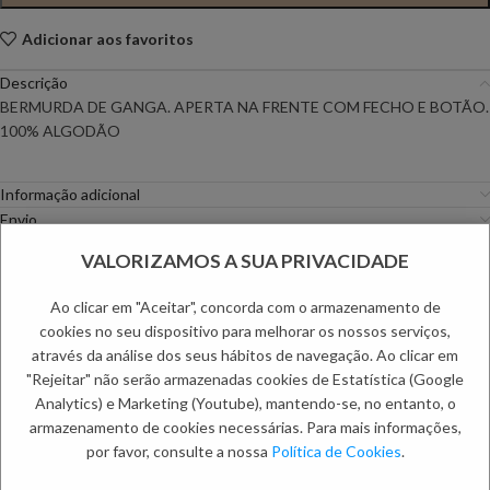
Adicionar aos favoritos
Descrição
BERMURDA DE GANGA. APERTA NA FRENTE COM FECHO E BOTÃO.
100% ALGODÃO
Informação adicional
Envio
Métodos de Pagamento
VALORIZAMOS A SUA PRIVACIDADE
Trocas e Devoluções
Ao clicar em "Aceitar", concorda com o armazenamento de
Categorias:
Calções
,
Mulher
cookies no seu dispositivo para melhorar os nossos serviços,
Etiquetas:
PC DAYS
,
Primavera Especial
através da análise dos seus hábitos de navegação. Ao clicar em
PRODUTOS RELACIONADOS:
"Rejeitar" não serão armazenadas cookies de Estatística (Google
Analytics) e Marketing (Youtube), mantendo-se, no entanto, o
armazenamento de cookies necessárias. Para mais informações,
por favor, consulte a nossa
Política de Cookies
.
NOVO
NOVO