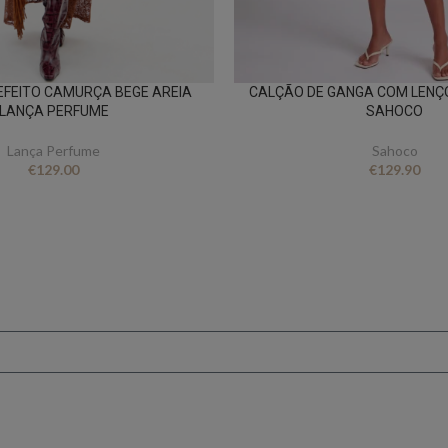
EFEITO CAMURÇA BEGE AREIA
CALÇÃO DE GANGA COM LEN
LANÇA PERFUME
SAHOCO
Lança Perfume
Sahoco
€
129.00
€
129.90
FICA A PAR DE TUDO
er novidades e oferta
conto ao subscrever 