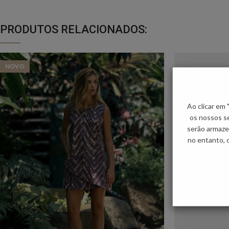
PRODUTOS RELACIONADOS:
NOVO
Ao clicar em
os nossos se
serão armaze
no entanto, 