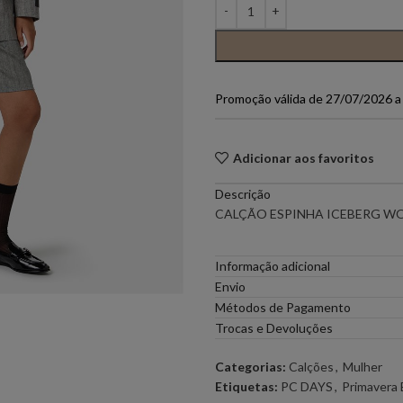
PONTO CHIC COLLECTION –
PONTO CH
MULHER
Promoção válida de 27/07/2026 
ELEH
FERRACHE
GOA GOA
ICE PLAY
Adicionar aos favoritos
Descrição
LOCOLUXO
MIGUEL VI
CALÇÃO ESPINHA ICEBERG W
SCOTCH & SODA
SEMICOUT
Informação adicional
Envio
Métodos de Pagamento
RUGA
Trocas e Devoluções
Categorias:
Calções
,
Mulher
Etiquetas:
PC DAYS
,
Primavera 