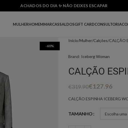
ACHADOS DO DIA ✨ NÃO DEIXES ESCAPAR
MULHER
HOMEM
MARCAS
SALDOS
GIFT CARD
CONSULTORIA
CO
Início
Mulher
Calções
CALÇÃO 
-60%
Brand:
Iceberg Woman
CALÇÃO ESP
€
127.96
€
319.90
CALÇÃO ESPINHA ICEBERG W
TAMANHO