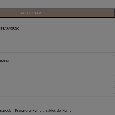
IC PREMIUM
ANIYE BY
BSB
ADICIONAR
a 11/08/2026
FLO&CLO
FRACOMINA
ICEBERG WOMAN
IMPERIAL
EIRA
MISS YOU
MVP
OMEN
URE
SILVINA CAMPOS
SIMONA CORSELL
Especial
,
Primavera Mulher
,
Saldos de Mulher