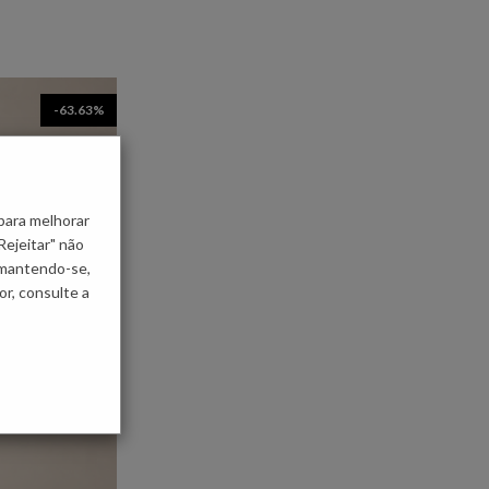
-63.63%
para melhorar
Rejeitar" não
 mantendo-se,
r, consulte a