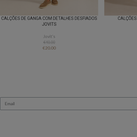
CALÇÕES DE GANGA COM DETALHES DESFIADOS
CALÇÕES 
JOVITS
Jovit's
€
40.00
€
20.00
Queres receb
Ganha 10% de des