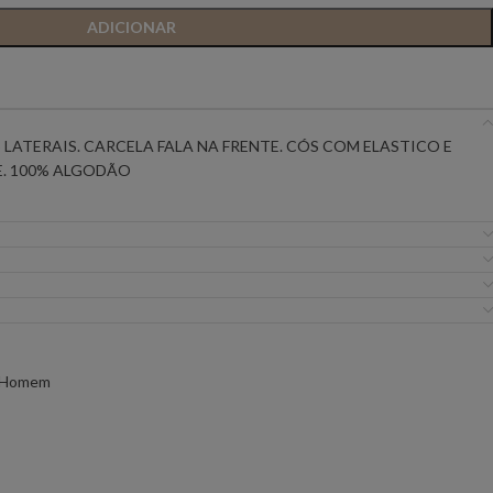
ADICIONAR
IC PREMIUM
ANIYE BY
BSB
FLO&CLO
FRACOMINA
LATERAIS. CARCELA FALA NA FRENTE. CÓS COM ELASTICO E
. 100% ALGODÃO
ICEBERG WOMAN
IMPERIAL
EIRA
MISS YOU
MVP
URE
SILVINA CAMPOS
SIMONA CORSELL
e Homem