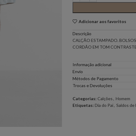
PONTO CHIC COLLECTION –
PONTO CH
MULHER
Adicionar aos favoritos
Descrição
ELEH
FERRACHE
CALÇÃO ESTAMPADO. BOLSOS 
CORDÃO EM TOM CONTRASTE
GOA GOA
ICE PLAY
Informação adicional
LOCOLUXO
MIGUEL VI
Envio
Métodos de Pagamento
Trocas e Devoluções
SCOTCH & SODA
SEMICOUT
Categorias:
Calções
,
Homem
Etiquetas:
Dia do Pai
,
Saldos d
RUGA