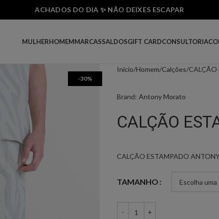
ACHADOS DO DIA ✨ NÃO DEIXES ESCAPAR
MULHER
HOMEM
MARCAS
SALDOS
GIFT CARD
CONSULTORIA
CO
Início
Homem
Calções
CALÇÃO
-30%
Brand:
Antony Morato
CALÇÃO EST
CALÇÃO ESTAMPADO ANTON
TAMANHO