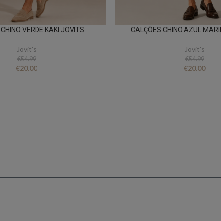
CHINO VERDE KAKI JOVITS
CALÇÕES CHINO AZUL MARI
Jovit's
Jovit's
€
54.99
€
54.99
€
20.00
€
20.00
FICA A PAR DE TUDO
er novidades e oferta
conto ao subscrever 