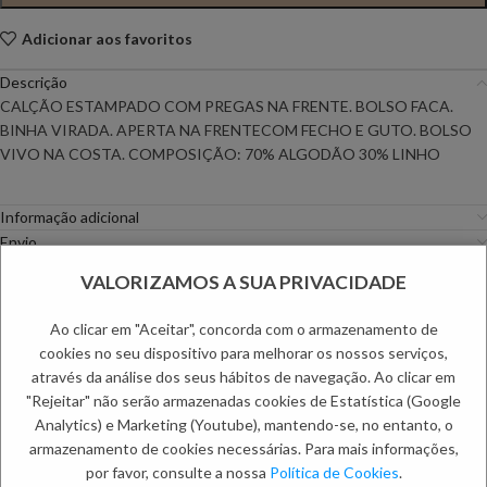
Adicionar aos favoritos
Descrição
CALÇÃO ESTAMPADO COM PREGAS NA FRENTE. BOLSO FACA.
BINHA VIRADA. APERTA NA FRENTECOM FECHO E GUTO. BOLSO
VIVO NA COSTA. COMPOSIÇÃO: 70% ALGODÃO 30% LINHO
Informação adicional
Envio
Métodos de Pagamento
VALORIZAMOS A SUA PRIVACIDADE
Trocas e Devoluções
Ao clicar em "Aceitar", concorda com o armazenamento de
Categorias:
Calções
,
Mulher
cookies no seu dispositivo para melhorar os nossos serviços,
Etiquetas:
PC DAYS
,
Primavera Especial
,
Primavera Mulher
,
Saldos de
através da análise dos seus hábitos de navegação. Ao clicar em
Mulher
"Rejeitar" não serão armazenadas cookies de Estatística (Google
PRODUTOS RELACIONADOS:
Analytics) e Marketing (Youtube), mantendo-se, no entanto, o
armazenamento de cookies necessárias. Para mais informações,
por favor, consulte a nossa
Política de Cookies
.