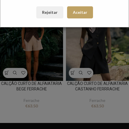
NOVO
NOVO
Rejeitar
Aceitar
CALÇÃO CURTO DE ALFAIATARIA
CALÇÃO CURTO DE ALFAIATARIA
BEGE FERRACHE
CASTANHO FERRRACHE
Ferrache
Ferrache
€
63.50
€
63.50