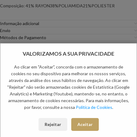
Composição: 41% RAYON38%POLIAMIDA21%POLIESTER
Informação adicional
Envio
Métodos de Pagamento
Trocas e Devoluções
VALORIZAMOS A SUA PRIVACIDADE
Categoria:
Mulher
Ao clicar em "Aceitar", concorda com o armazenamento de
PRODUTOS RELACIONADOS:
cookies no seu dispositivo para melhorar os nossos serviços,
através da análise dos seus hábitos de navegação. Ao clicar em
"Rejeitar" não serão armazenadas cookies de Estatística (Google
NOVO
NOVO
Analytics) e Marketing (Youtube), mantendo-se, no entanto, o
armazenamento de cookies necessárias. Para mais informações,
por favor, consulte a nossa
Política de Cookies
.
Rejeitar
Aceitar