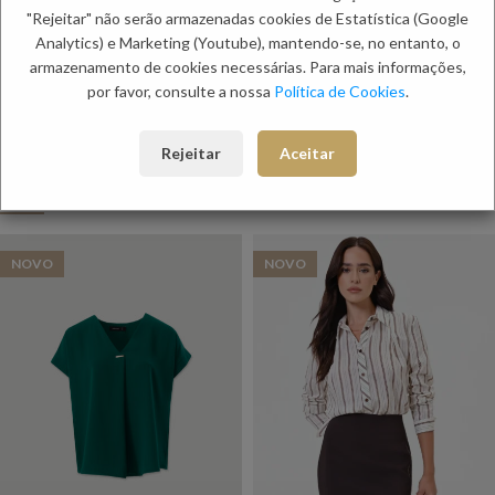
"Rejeitar" não serão armazenadas cookies de Estatística (Google
Envio
Analytics) e Marketing (Youtube), mantendo-se, no entanto, o
Métodos de Pagamento
armazenamento de cookies necessárias. Para mais informações,
Trocas e Devoluções
por favor, consulte a nossa
Política de Cookies
.
Categorias:
Camisas e Blusas
,
Mulher
Etiquetas:
Primavera Mulher
,
Saldos de Mulher
,
Verão Mulher
Rejeitar
Aceitar
PRODUTOS RELACIONADOS:
NOVO
NOVO