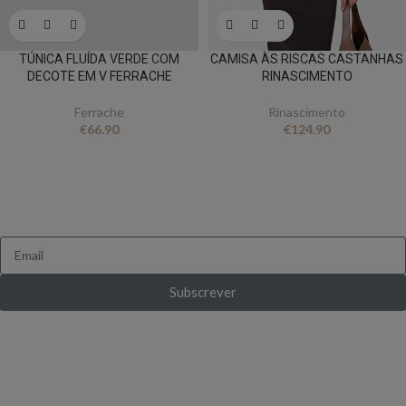
TÚNICA FLUÍDA VERDE COM
CAMISA ÀS RISCAS CASTANHAS
DECOTE EM V FERRACHE
RINASCIMENTO
Ferrache
Rinascimento
€
66.90
€
124.90
FICA A PAR DE TUDO
Queres receber novidades e ofertas exclusivas?
Subscrever
Ganha 10% de desconto ao subscrever pela
primeira vez