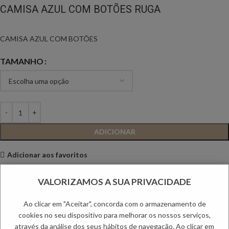
CAMISA AZUL COM BOTÕES RUGA
CAMISA AZUL COM BOTÕES
TAMANHO
ADICIONAR
Adicionar aos favoritos
Descrição
VALORIZAMOS A SUA PRIVACIDADE
Camisa tecido acetinado. Manga morcego. Abotoa na frente com
botões. Composição: 100% Viscose
Ao clicar em "Aceitar", concorda com o armazenamento de
cookies no seu dispositivo para melhorar os nossos serviços,
através da análise dos seus hábitos de navegação. Ao clicar em
Informação adicional