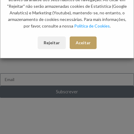
Métodos de Pagamento
"Rejeitar" não serão armazenadas cookies de Estatística (Google
Trocas e Devoluções
Analytics) e Marketing (Youtube), mantendo-se, no entanto, o
armazenamento de cookies necessárias. Para mais informações,
Categorias:
Camisas
,
Camisas de Manga Comprida
,
Homem
por favor, consulte a nossa
Política de Cookies
.
Etiqueta:
Outono Homem
Rejeitar
Aceitar
FICA A PAR DE TUDO
Queres receber novidades e ofertas exclusivas?
Subscrever
Ganha 10% de desconto ao subscrever pela
primeira vez