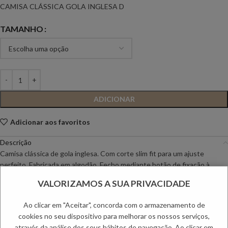
CAMISA CLÁSSICA GOLA INGLESA D
TAMANHO
ADICIONAR
Adicionar aos favoritos
Descrição
Camisa clássica de gola inglesa. Com corte slim fit para um ajuste
perfeito. Fabricada em algodão. Fecho mediante botão de fixação à
frente. Manga terminada em punho abotoado arredondado.
VALORIZAMOS A SUA PRIVACIDADE
Ao clicar em "Aceitar", concorda com o armazenamento de
Informação adicional
cookies no seu dispositivo para melhorar os nossos serviços,
Envio
através da análise dos seus hábitos de navegação. Ao clicar em