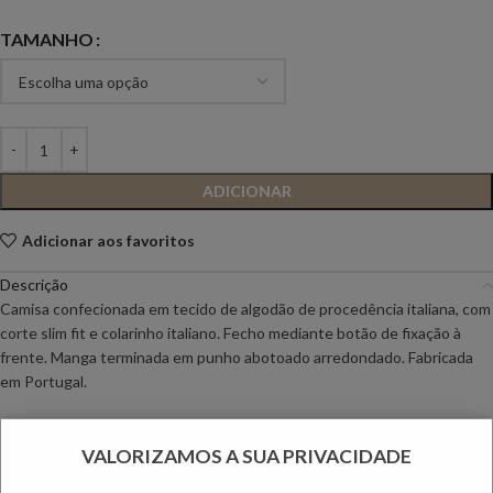
TAMANHO
ADICIONAR
Adicionar aos favoritos
Descrição
Camisa confecionada em tecido de algodão de procedência italiana, com
corte slim fit e colarinho italiano. Fecho mediante botão de fixação à
frente. Manga terminada em punho abotoado arredondado. Fabricada
em Portugal.
O padrão Slim Fit é uma versão atualizada do clássico e casual com
propriedades que permitem uma maior adaptabilidade sem descuidar a
VALORIZAMOS A SUA PRIVACIDADE
transpirabilidade e o conforto. As peças ZOLF são enviadas já prontas a