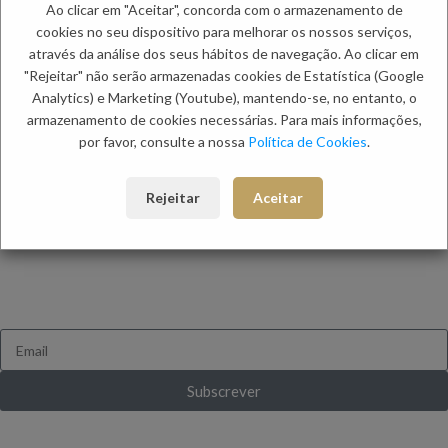
serem usadas, não sendo necessária a primeira lavagem.
Ao clicar em "Aceitar", concorda com o armazenamento de
cookies no seu dispositivo para melhorar os nossos serviços,
através da análise dos seus hábitos de navegação. Ao clicar em
Informação adicional
"Rejeitar" não serão armazenadas cookies de Estatística (Google
Envio
Analytics) e Marketing (Youtube), mantendo-se, no entanto, o
Métodos de Pagamento
armazenamento de cookies necessárias. Para mais informações,
Trocas e Devoluções
por favor, consulte a nossa
Política de Cookies
.
Categorias:
Camisas
,
Camisas de Manga Comprida
,
Homem
Rejeitar
Aceitar
Etiqueta:
ESPECIAL ZOLF
FICA A PAR DE TUDO
Queres receber novidades e ofertas exclusivas?
Subscrever
Ganha 10% de desconto ao subscrever pela