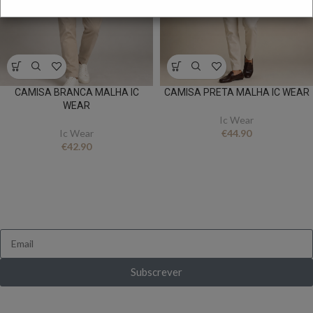
CAMISA BRANCA MALHA IC
CAMISA PRETA MALHA IC WEAR
WEAR
Ic Wear
Ic Wear
€
44.90
€
42.90
FICA A PAR DE TUDO
Queres receber novidades e ofertas exclusivas?
Subscrever
Ganha 10% de desconto ao subscrever pela