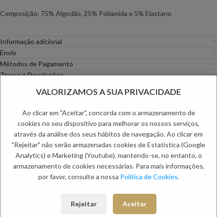
Composição: 75% Algodão, 25% Poliamida e 5% Elastano
Informação adicional
Envio
Métodos de Pagamento
Trocas e Devoluções
VALORIZAMOS A SUA PRIVACIDADE
Categorias:
Camisas
,
Homem
PRODUTOS RELACIONADOS:
Ao clicar em "Aceitar", concorda com o armazenamento de
cookies no seu dispositivo para melhorar os nossos serviços,
através da análise dos seus hábitos de navegação. Ao clicar em
"Rejeitar" não serão armazenadas cookies de Estatística (Google
NOVO
NOVO
Analytics) e Marketing (Youtube), mantendo-se, no entanto, o
armazenamento de cookies necessárias. Para mais informações,
por favor, consulte a nossa
Política de Cookies
.
Rejeitar
Aceitar