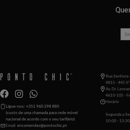
Quer
Rua Senhora d
4815 - 445 S.º
Av. Dr. Leona
4610-105 - Fe
Horário
Ligue-nos: +351 960 298 880
(custo de uma chamada para rede móvel
Segunda a Se
nacional de acordo com o seu tarifário)
10:00 - 13:30
Email:
encomendas@pontochic.pt