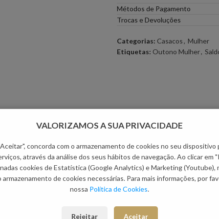
Métodos de Pagamento
Trocas e Devoluções
Categorias:
Casacos
,
Mulher
Etiquetas:
Outono Mulher
,
Sald
VALORIZAMOS A SUA PRIVACIDADE
 "Aceitar", concorda com o armazenamento de cookies no seu dispositivo 
rviços, através da análise dos seus hábitos de navegação. Ao clicar em "
nadas cookies de Estatística (Google Analytics) e Marketing (Youtube),
o armazenamento de cookies necessárias. Para mais informações, por favo
nossa
Política de Cookies
.
Rejeitar
Aceitar