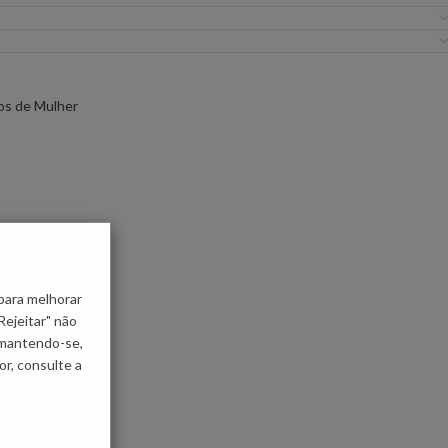
os de Mulher
para melhorar
Rejeitar" não
 mantendo-se,
r, consulte a