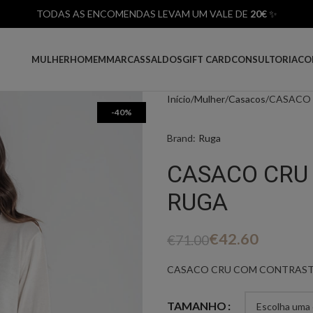
TODAS AS ENCOMENDAS LEVAM UM VALE DE
20€
✨
MULHER
HOMEM
MARCAS
SALDOS
GIFT CARD
CONSULTORIA
CO
Início
Mulher
Casacos
CASACO 
-40%
Brand:
Ruga
CASACO CRU
RUGA
€
42.60
€
71.00
CASACO CRU COM CONTRAST
TAMANHO