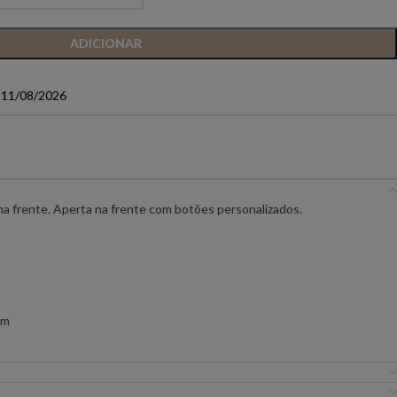
IC PREMIUM
ANIYE BY
BSB
ADICIONAR
a 11/08/2026
FLO&CLO
FRACOMINA
ICEBERG WOMAN
IMPERIAL
EIRA
MISS YOU
MVP
a frente. Aperta na frente com botões personalizados.
URE
SILVINA CAMPOS
SIMONA CORSELL
cm