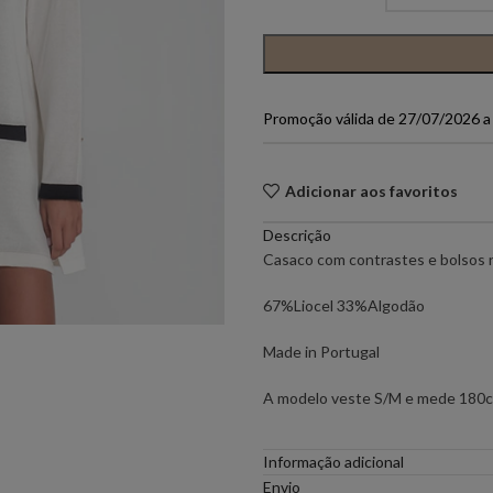
PONTO CHIC COLLECTION –
PONTO CH
MULHER
Promoção válida de 27/07/2026 
ELEH
FERRACHE
GOA GOA
ICE PLAY
Adicionar aos favoritos
Descrição
LOCOLUXO
MIGUEL VI
Casaco com contrastes e bolsos n
67%Liocel 33%Algodão
SCOTCH & SODA
SEMICOUT
Made in Portugal
RUGA
A modelo veste S/M e mede 180
Informação adicional
Envio