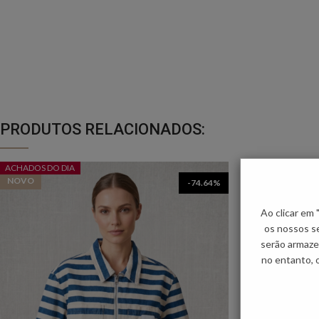
PRODUTOS RELACIONADOS:
ACHADOS DO DIA
NOVO
NOVO
-74.64%
Ao clicar em
os nossos se
serão armaze
no entanto, 