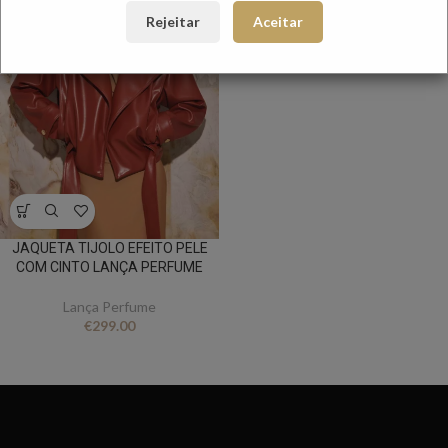
Rejeitar
Aceitar
JAQUETA TIJOLO EFEITO PELE
COM CINTO LANÇA PERFUME
Lança Perfume
€
299.00