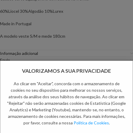
60%Liocel 30%Algodão 10%Lurex
Made in Portugal
A modelo veste S/M e mede 180cm
Informação adicional
Envio
Métodos de Pagamento
VALORIZAMOS A SUA PRIVACIDADE
Trocas e Devoluções
Ao clicar em "Aceitar", concorda com o armazenamento de
Categorias:
Casacos
,
Mulher
cookies no seu dispositivo para melhorar os nossos serviços,
Etiquetas:
ACHADOS
,
Primavera Mulher
,
Saldos de Mulher
através da análise dos seus hábitos de navegação. Ao clicar em
PRODUTOS RELACIONADOS:
"Rejeitar" não serão armazenadas cookies de Estatística (Google
Analytics) e Marketing (Youtube), mantendo-se, no entanto, o
armazenamento de cookies necessárias. Para mais informações,
por favor, consulte a nossa
Política de Cookies
.
NOVO