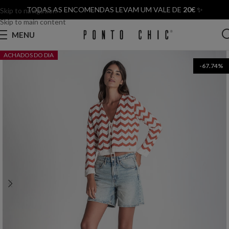
TODAS AS ENCOMENDAS LEVAM UM VALE DE
20€
✨
Skip to navigation
Skip to main content
MENU
ACHADOS DO DIA
-67.74%