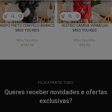
KISPO PRETO COM PELO BRANCO
VESTIDO CAMISA VERMELHO
MISS YOU KIDS
MISS YOU KIDS
Miss You Kids
Miss You Kids
€
197.50
€
69.90
FICA A PAR DE TUDO
Queres receber novidades e ofertas
exclusivas?