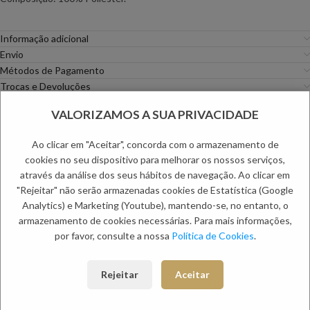
Informação adicional
Envio
Métodos de Pagamento
Trocas e Devoluções
VALORIZAMOS A SUA PRIVACIDADE
Categoria:
Criança
PRODUTOS RELACIONADOS:
Ao clicar em "Aceitar", concorda com o armazenamento de
cookies no seu dispositivo para melhorar os nossos serviços,
através da análise dos seus hábitos de navegação. Ao clicar em
"Rejeitar" não serão armazenadas cookies de Estatística (Google
Analytics) e Marketing (Youtube), mantendo-se, no entanto, o
armazenamento de cookies necessárias. Para mais informações,
por favor, consulte a nossa
Política de Cookies
.
Rejeitar
Aceitar