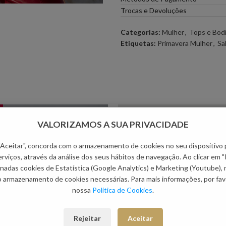
Trocas e Devoluções
Categorias:
Mulher
,
Tops e Bod
Etiquetas:
Primavera Mulher
,
Sa
NOVO
-66.56%
VALORIZAMOS A SUA PRIVACIDADE
 "Aceitar", concorda com o armazenamento de cookies no seu dispositivo 
rviços, através da análise dos seus hábitos de navegação. Ao clicar em "
nadas cookies de Estatística (Google Analytics) e Marketing (Youtube),
o armazenamento de cookies necessárias. Para mais informações, por favo
nossa
Política de Cookies
.
Rejeitar
Aceitar