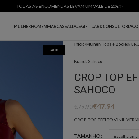
TODAS AS ENCOMENDAS LEVAM UM VALE DE
20€
✨
MULHER
HOMEM
MARCAS
SALDOS
GIFT CARD
CONSULTORIA
CO
Início
Mulher
Tops e Bodies
CRO
-40%
Brand:
Sahoco
CROP TOP EF
SAHOCO
€
47.94
€
79.90
CROP TOP EFEITO VINIL VER
TAMANHO