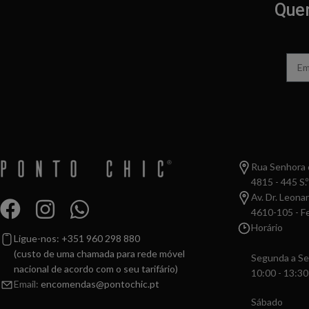
Quer
Rua Senhora d
4815 - 445 S.º
Av. Dr. Leona
4610-105 - Fe
Horário
Ligue-nos: +351 960 298 880
(custo de uma chamada para rede móvel
Segunda a Se
nacional de acordo com o seu tarifário)
10:00 - 13:30
Email:
encomendas@pontochic.pt
Sábado