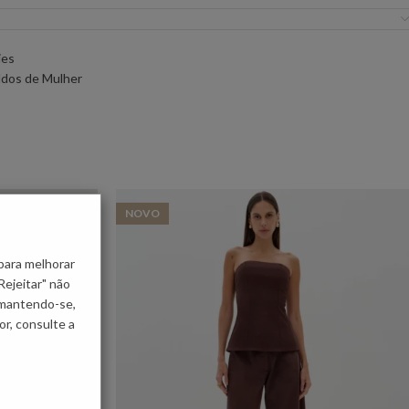
ies
ldos de Mulher
NOVO
para melhorar
Rejeitar" não
 mantendo-se,
r, consulte a