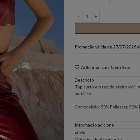
PONTO CHIC COLLECTION –
PONTO CH
MULHER
ELEH
FERRACHE
Promoção válida de 27/07/2026 
GOA GOA
ICE PLAY
Adicionar aos favoritos
LOCOLUXO
MIGUEL VI
Descrição
Top curto em tecido efeito vinil.
SCOTCH & SODA
SEMICOUT
metálico.
Composição: 50%Poliester, 50% 
RUGA
Informação adicional
Envio
Métodos de Pagamento