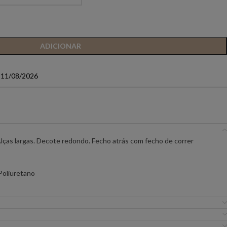
IC PREMIUM
ANIYE BY
BSB
ADICIONAR
FLO&CLO
FRACOMINA
a 11/08/2026
ICEBERG WOMAN
IMPERIAL
EIRA
MISS YOU
MVP
 Alças largas. Decote redondo. Fecho atrás com fecho de correr
URE
SILVINA CAMPOS
SIMONA CORSELL
Poliuretano