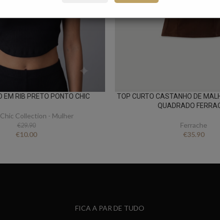
O EM RIB PRETO PONTO CHIC
TOP CURTO CASTANHO DE MAL
QUADRADO FERRA
Chic Collection - Mulher
Ferrache
€
29.90
€
10.00
€
35.90
FICA A PAR DE TUDO