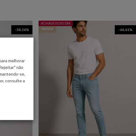
ACHADOS DO DIA
NOVO
-58.26%
-66.61%
para melhorar
Rejeitar" não
 mantendo-se,
r, consulte a