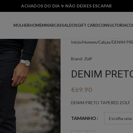
ACHADOS DO DIA ✨ NÃO DEIXES ESCAPAR
MULHER
HOMEM
MARCAS
SALDOS
GIFT CARD
CONSULTORIA
CO
Início
Homem
Calças
DENIM PR
Brand:
Zolf
DENIM PRET
€
69.90
DENIM PRETO TAPERED ZOLF
TAMANHO