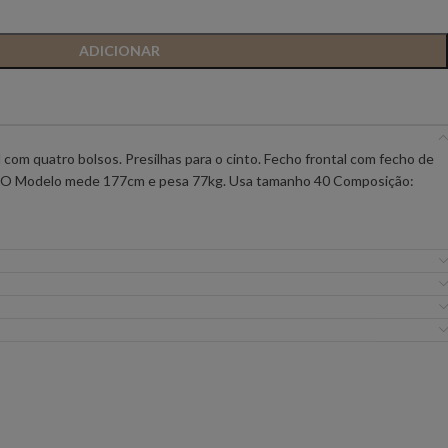
IC PREMIUM
ANIYE BY
BSB
ADICIONAR
FLO&CLO
FRACOMINA
com quatro bolsos. Presilhas para o cinto. Fecho frontal com fecho de
ICEBERG WOMAN
IMPERIAL
ão. O Modelo mede 177cm e pesa 77kg. Usa tamanho 40 Composição:
EIRA
MISS YOU
MVP
URE
SILVINA CAMPOS
SIMONA CORSELL