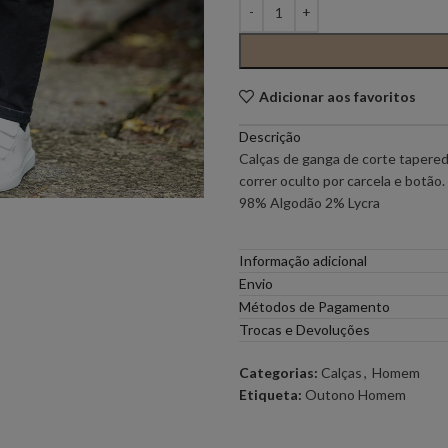
PONTO CHIC COLLECTION –
PONTO CH
MULHER
Adicionar aos favoritos
ELEH
FERRACHE
Descrição
Calças de ganga de corte tapered 
GOA GOA
ICE PLAY
correr oculto por carcela e bot
98% Algodão 2% Lycra
LOCOLUXO
MIGUEL VI
Informação adicional
Envio
SCOTCH & SODA
SEMICOUT
Métodos de Pagamento
Trocas e Devoluções
RUGA
Categorias:
Calças
,
Homem
Etiqueta:
Outono Homem