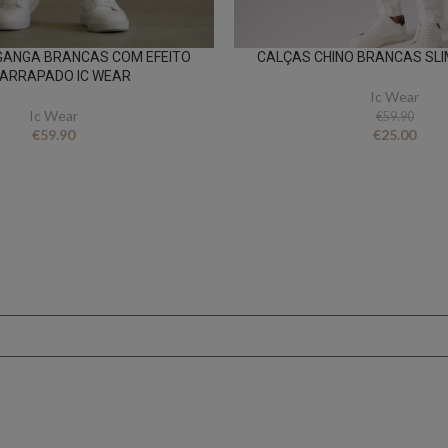
GANGA BRANCAS COM EFEITO
CALÇAS CHINO BRANCAS SLIM
FARRAPADO IC WEAR
Ic Wear
Ic Wear
€
59.90
€
59.90
€
25.00
FICA A PAR DE TUDO
er novidades e oferta
conto ao subscrever 