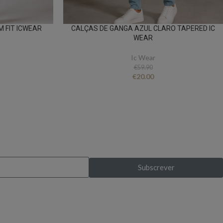
 FIT ICWEAR
CALÇAS DE GANGA AZUL CLARO TAPERED IC
WEAR
Ic Wear
€
59.90
€
20.00
s exclusivas?
Subscrever
pela primeira vez