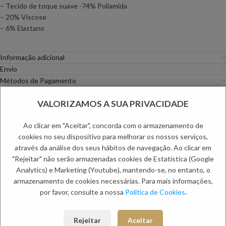
– Tecido de toque suave -74% Poliamida
– 20% Viscose
– 6% Elastano
Informação adicional
Envio
Métodos de Pagamento
Trocas e Devoluções
VALORIZAMOS A SUA PRIVACIDADE
Categorias:
Fatos
,
Homem
Etiqueta:
Dia do Pai
Ao clicar em "Aceitar", concorda com o armazenamento de
cookies no seu dispositivo para melhorar os nossos serviços,
PRODUTOS RELACIONADOS:
através da análise dos seus hábitos de navegação. Ao clicar em
"Rejeitar" não serão armazenadas cookies de Estatística (Google
Analytics) e Marketing (Youtube), mantendo-se, no entanto, o
armazenamento de cookies necessárias. Para mais informações,
por favor, consulte a nossa
Política de Cookies
.
Rejeitar
Aceitar