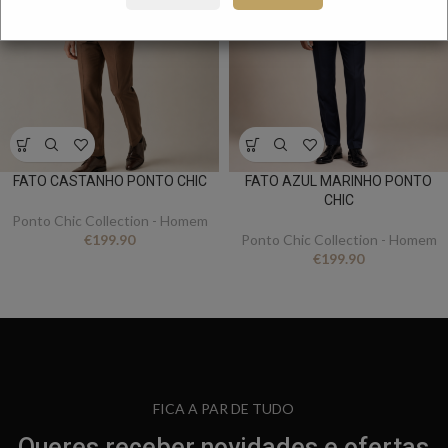
FATO CASTANHO PONTO CHIC
FATO AZUL MARINHO PONTO
CHIC
Ponto Chic Collection - Homem
€
199.90
Ponto Chic Collection - Homem
€
199.90
FICA A PAR DE TUDO
Queres receber novidades e ofertas