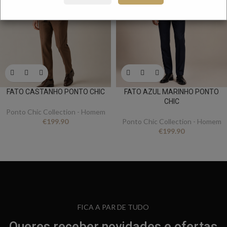
FATO CASTANHO PONTO CHIC
FATO AZUL MARINHO PONTO
CHIC
Ponto Chic Collection - Homem
€
199.90
Ponto Chic Collection - Homem
€
199.90
FICA A PAR DE TUDO
Queres receber novidades e ofertas