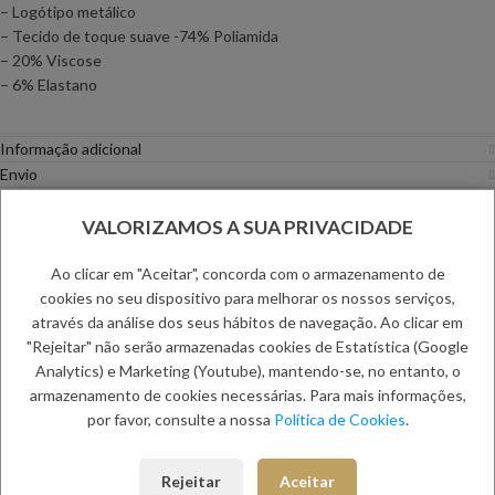
– Logótipo metálico
– Tecido de toque suave -74% Poliamida
– 20% Viscose
– 6% Elastano
Informação adicional
Envio
Métodos de Pagamento
VALORIZAMOS A SUA PRIVACIDADE
Trocas e Devoluções
Categorias:
Fatos
,
Homem
Ao clicar em "Aceitar", concorda com o armazenamento de
cookies no seu dispositivo para melhorar os nossos serviços,
PRODUTOS RELACIONADOS:
através da análise dos seus hábitos de navegação. Ao clicar em
"Rejeitar" não serão armazenadas cookies de Estatística (Google
Analytics) e Marketing (Youtube), mantendo-se, no entanto, o
armazenamento de cookies necessárias. Para mais informações,
por favor, consulte a nossa
Política de Cookies
.
Rejeitar
Aceitar