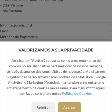
– 20% Viscose
– 6% Elastano
Informação adicional
Envio
Métodos de Pagamento
Trocas e Devoluções
VALORIZAMOS A SUA PRIVACIDADE
Categorias:
Fatos
,
Homem
Etiqueta:
Dia do Pai
Ao clicar em "Aceitar", concorda com o armazenamento de
cookies no seu dispositivo para melhorar os nossos serviços,
PRODUTOS RELACIONADOS:
através da análise dos seus hábitos de navegação. Ao clicar em
"Rejeitar" não serão armazenadas cookies de Estatística (Google
Analytics) e Marketing (Youtube), mantendo-se, no entanto, o
armazenamento de cookies necessárias. Para mais informações,
por favor, consulte a nossa
Política de Cookies
.
Rejeitar
Aceitar